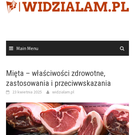
Skip
to
content
Main Menu
Mięta – właściwości zdrowotne,
zastosowania i przeciwwskazania
23 kwietnia 2025
widzialam.pl