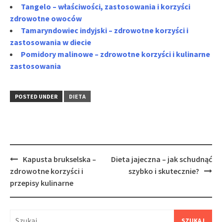
Tangelo – właściwości, zastosowania i korzyści
zdrowotne owoców
Tamaryndowiec indyjski – zdrowotne korzyści i
zastosowania w diecie
Pomidory malinowe – zdrowotne korzyści i kulinarne
zastosowania
POSTED UNDER
DIETA
Post
Kapusta brukselska –
Dieta jajeczna – jak schudnąć
navigation
zdrowotne korzyści i
szybko i skutecznie?
przepisy kulinarne
Szukaj: