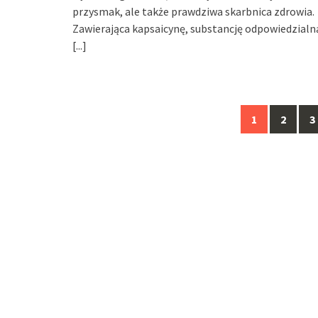
przysmak, ale także prawdziwa skarbnica zdrowia.
Zawierająca kapsaicynę, substancję odpowiedzialn
[...]
Posts
1
2
3
navigation