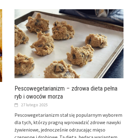
Pescowegetarianizm – zdrowa dieta pełna
ryb i owoców morza
27 lutego 2025
Pescowegetarianizm stał się popularnym wyborem
dla tych, którzy pragną wprowadzić zdrowe nawyki
żywieniowe, jednocześnie odrzucając mięso
czerwone i drobiowe. Ta dieta, będąca wariantem