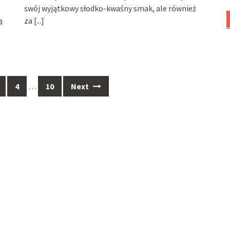
swój wyjątkowy słodko-kwaśny smak, ale również
ą
za
[...]
4
…
10
Next