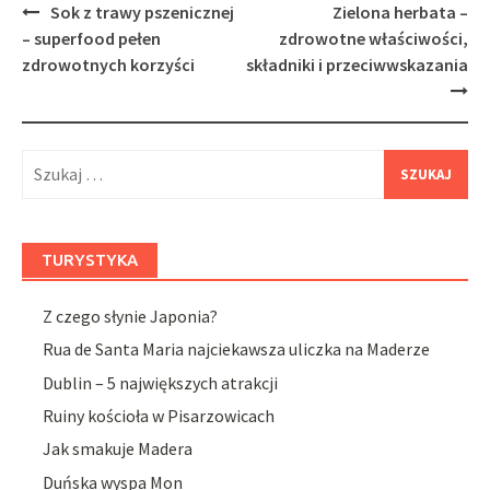
Post
Sok z trawy pszenicznej
Zielona herbata –
navigation
– superfood pełen
zdrowotne właściwości,
zdrowotnych korzyści
składniki i przeciwwskazania
Szukaj:
TURYSTYKA
Z czego słynie Japonia?
Rua de Santa Maria najciekawsza uliczka na Maderze
Dublin – 5 największych atrakcji
Ruiny kościoła w Pisarzowicach
Jak smakuje Madera
Duńska wyspa Mon