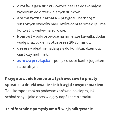
orzeźwiające drinki
– owoce bael są doskonałym
wyborem do orzeźwiających drinków,
aromatyczna herbata
– przygotuj herbatę z
suszonych owoców bael, która dobrze smakuje i ma
korzystny wpływ na zdrowie,
kompot
– pokrój owoce na mniejsze kawałki, dodaj
wodę oraz cukier i gotuj przez 20-30 minut,
desery
– idealnie nadają się do konfitur, dżemów,
ciast czy muffinek,
zdrowa przekąska
– połącz owoce bael z jogurtem
naturalnym.
Przygotowanie kompotu z tych owoców to prosty
sposób na delektowanie się ich wyjątkowym smakiem.
Taki kompot można podawać zarówno na ciepło, jak i
schłodzony – jako orzeźwiający napój pełen smaku.
Te różnorodne pomysły umożliwiają odkrywanie