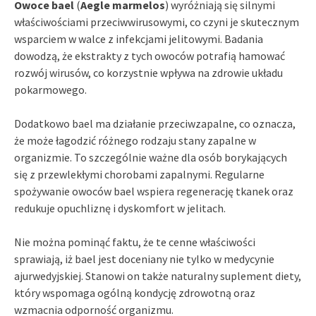
Owoce bael
(
Aegle marmelos
) wyróżniają się silnymi
właściwościami przeciwwirusowymi, co czyni je skutecznym
wsparciem w walce z infekcjami jelitowymi. Badania
dowodzą, że ekstrakty z tych owoców potrafią hamować
rozwój wirusów, co korzystnie wpływa na zdrowie układu
pokarmowego.
Dodatkowo bael ma działanie przeciwzapalne, co oznacza,
że może łagodzić różnego rodzaju stany zapalne w
organizmie. To szczególnie ważne dla osób borykających
się z przewlekłymi chorobami zapalnymi. Regularne
spożywanie owoców bael wspiera regenerację tkanek oraz
redukuje opuchliznę i dyskomfort w jelitach.
Nie można pominąć faktu, że te cenne właściwości
sprawiają, iż bael jest doceniany nie tylko w medycynie
ajurwedyjskiej. Stanowi on także naturalny suplement diety,
który wspomaga ogólną kondycję zdrowotną oraz
wzmacnia odporność organizmu.