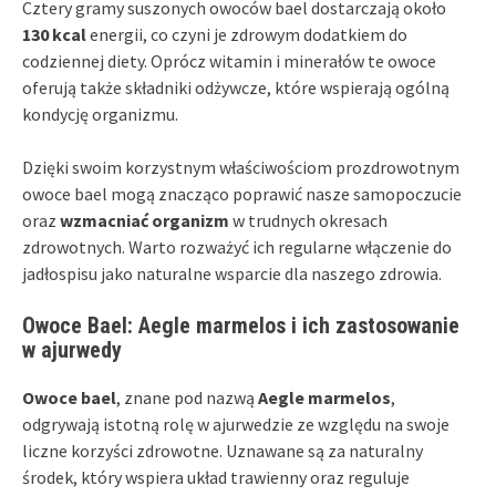
Cztery gramy suszonych owoców bael dostarczają około
130 kcal
energii, co czyni je zdrowym dodatkiem do
codziennej diety. Oprócz witamin i minerałów te owoce
oferują także składniki odżywcze, które wspierają ogólną
kondycję organizmu.
Dzięki swoim korzystnym właściwościom prozdrowotnym
owoce bael mogą znacząco poprawić nasze samopoczucie
oraz
wzmacniać organizm
w trudnych okresach
zdrowotnych. Warto rozważyć ich regularne włączenie do
jadłospisu jako naturalne wsparcie dla naszego zdrowia.
Owoce Bael: Aegle marmelos i ich zastosowanie
w ajurwedy
Owoce bael
, znane pod nazwą
Aegle marmelos
,
odgrywają istotną rolę w ajurwedzie ze względu na swoje
liczne korzyści zdrowotne. Uznawane są za naturalny
środek, który wspiera układ trawienny oraz reguluje