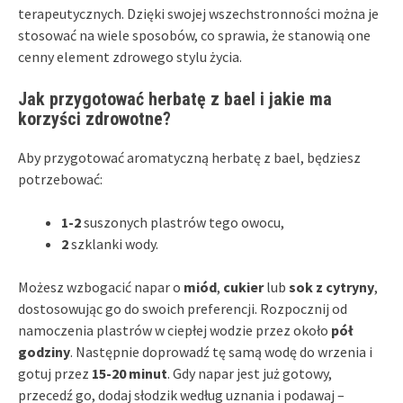
terapeutycznych. Dzięki swojej wszechstronności można je
stosować na wiele sposobów, co sprawia, że stanowią one
cenny element zdrowego stylu życia.
Jak przygotować herbatę z bael i jakie ma
korzyści zdrowotne?
Aby przygotować aromatyczną herbatę z bael, będziesz
potrzebować:
1-2
suszonych plastrów tego owocu,
2
szklanki wody.
Możesz wzbogacić napar o
miód
,
cukier
lub
sok z cytryny
,
dostosowując go do swoich preferencji. Rozpocznij od
namoczenia plastrów w ciepłej wodzie przez około
pół
godziny
. Następnie doprowadź tę samą wodę do wrzenia i
gotuj przez
15-20 minut
. Gdy napar jest już gotowy,
przecedź go, dodaj słodzik według uznania i podawaj –