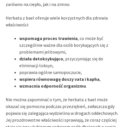
zarówno na ciepło, jak i na zimno.
Herbata z bael oferuje wiele korzystnych dla zdrowia
właściwości:
wspomaga proces trawienia
, co może być
szczególnie ważne dla osób borykających się z
problemami jelitowymi,
działa detoksykująco
, przyczyniając się do
eliminacji toksyn,
poprawia ogólne samopoczucie,
wspiera równowagę doszy vata i kapha
,
wzmacnia odporność organizmu
.
Nie można zapominać o tym, że herbata z bael może
okazać się pomocna podczas przeziębień, zwłaszcza gdy
pojawia się zalegająca wydzielina w drogach oddechowych.
Jej prozdrowotne właściwości sprawiają, że coraz częściej
staje się ona ulubionym wyborem osób dbających o swoje