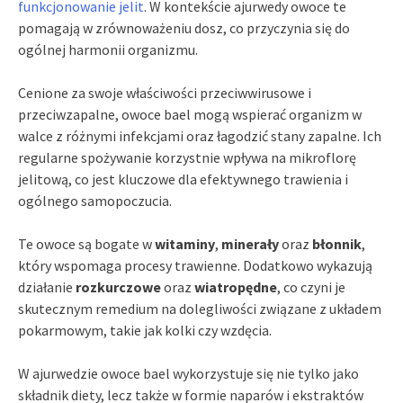
funkcjonowanie jelit
. W kontekście ajurwedy owoce te
pomagają w zrównoważeniu dosz, co przyczynia się do
ogólnej harmonii organizmu.
Cenione za swoje właściwości przeciwwirusowe i
przeciwzapalne, owoce bael mogą wspierać organizm w
walce z różnymi infekcjami oraz łagodzić stany zapalne. Ich
regularne spożywanie korzystnie wpływa na mikroflorę
jelitową, co jest kluczowe dla efektywnego trawienia i
ogólnego samopoczucia.
Te owoce są bogate w
witaminy
,
minerały
oraz
błonnik
,
który wspomaga procesy trawienne. Dodatkowo wykazują
działanie
rozkurczowe
oraz
wiatropędne
, co czyni je
skutecznym remedium na dolegliwości związane z układem
pokarmowym, takie jak kolki czy wzdęcia.
W ajurwedzie owoce bael wykorzystuje się nie tylko jako
składnik diety, lecz także w formie naparów i ekstraktów