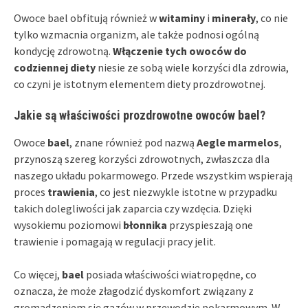
Owoce bael obfitują również w
witaminy
i
minerały
, co nie
tylko wzmacnia organizm, ale także podnosi ogólną
kondycję zdrowotną.
Włączenie tych owoców do
codziennej diety
niesie ze sobą wiele korzyści dla zdrowia,
co czyni je istotnym elementem diety prozdrowotnej.
Jakie są właściwości prozdrowotne owoców bael?
Owoce
bael
, znane również pod nazwą
Aegle marmelos
,
przynoszą szereg korzyści zdrowotnych, zwłaszcza dla
naszego układu pokarmowego. Przede wszystkim wspierają
proces
trawienia
, co jest niezwykle istotne w przypadku
takich dolegliwości jak zaparcia czy wzdęcia. Dzięki
wysokiemu poziomowi
błonnika
przyspieszają one
trawienie i pomagają w regulacji pracy jelit.
Co więcej,
bael
posiada właściwości wiatropędne, co
oznacza, że może złagodzić dyskomfort związany z
gromadzeniem się gazów w przewodzie pokarmowym. W