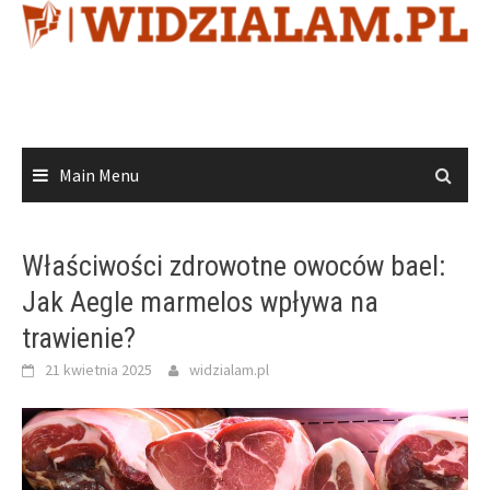
Skip
to
content
Main Menu
Właściwości zdrowotne owoców bael:
Jak Aegle marmelos wpływa na
trawienie?
21 kwietnia 2025
widzialam.pl