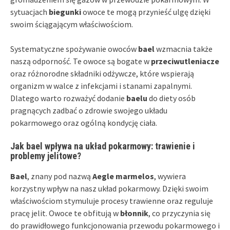
sytuacjach
biegunki
owoce te mogą przynieść ulgę dzięki
swoim ściągającym właściwościom.
Systematyczne spożywanie owoców
bael
wzmacnia także
naszą odporność. Te owoce są bogate w
przeciwutleniacze
oraz różnorodne składniki odżywcze, które wspierają
organizm w walce z infekcjami i stanami zapalnymi.
Dlatego warto rozważyć dodanie
baelu
do diety osób
pragnących zadbać o zdrowie swojego układu
pokarmowego oraz ogólną kondycję ciała.
Jak bael wpływa na układ pokarmowy: trawienie i
problemy jelitowe?
Bael
, znany pod nazwą
Aegle marmelos
, wywiera
korzystny wpływ na nasz układ pokarmowy. Dzięki swoim
właściwościom stymuluje procesy trawienne oraz reguluje
pracę jelit. Owoce te obfitują w
błonnik
, co przyczynia się
do prawidłowego funkcjonowania przewodu pokarmowego i