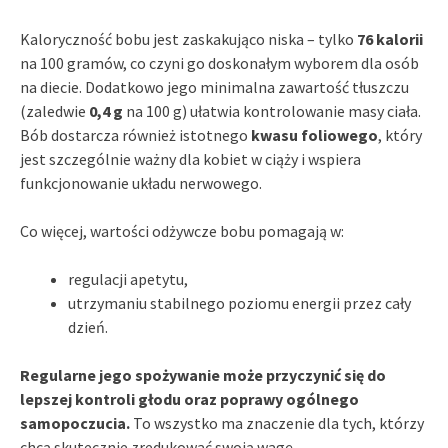
Kaloryczność bobu jest zaskakująco niska – tylko
76 kalorii
na 100 gramów, co czyni go doskonałym wyborem dla osób
na diecie. Dodatkowo jego minimalna zawartość tłuszczu
(zaledwie
0,4 g
na 100 g) ułatwia kontrolowanie masy ciała.
Bób dostarcza również istotnego
kwasu foliowego
, który
jest szczególnie ważny dla kobiet w ciąży i wspiera
funkcjonowanie układu nerwowego.
Co więcej, wartości odżywcze bobu pomagają w:
regulacji apetytu,
utrzymaniu stabilnego poziomu energii przez cały
dzień.
Regularne jego spożywanie może przyczynić się do
lepszej kontroli głodu oraz poprawy ogólnego
samopoczucia.
To wszystko ma znaczenie dla tych, którzy
chcą skutecznie zredukować swoją wagę.