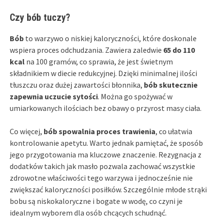
Czy bób tuczy?
Bób
to warzywo o niskiej kaloryczności, które doskonale
wspiera proces odchudzania. Zawiera zaledwie
65 do 110
kcal
na 100 gramów, co sprawia, że jest świetnym
składnikiem w diecie redukcyjnej. Dzięki minimalnej ilości
tłuszczu oraz dużej zawartości błonnika,
bób skutecznie
zapewnia uczucie sytości
. Można go spożywać w
umiarkowanych ilościach bez obawy o przyrost masy ciała.
Co więcej,
bób spowalnia proces trawienia
, co ułatwia
kontrolowanie apetytu. Warto jednak pamiętać, że sposób
jego przygotowania ma kluczowe znaczenie. Rezygnacja z
dodatków takich jak masło pozwala zachować wszystkie
zdrowotne właściwości tego warzywa i jednocześnie nie
zwiększać kaloryczności posiłków. Szczególnie młode strąki
bobu są niskokaloryczne i bogate w wodę, co czyni je
idealnym wyborem dla osób chcących schudnąć.