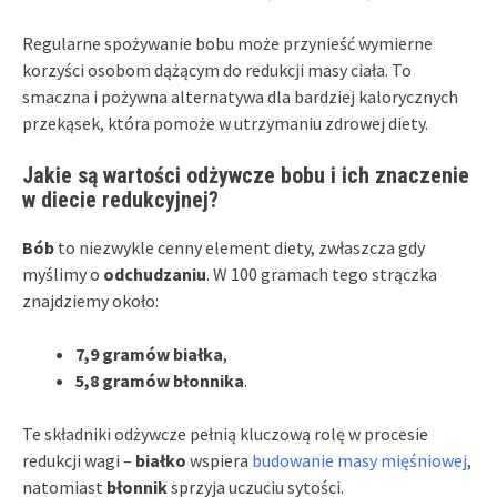
Regularne spożywanie bobu może przynieść wymierne
korzyści osobom dążącym do redukcji masy ciała. To
smaczna i pożywna alternatywa dla bardziej kalorycznych
przekąsek, która pomoże w utrzymaniu zdrowej diety.
Jakie są wartości odżywcze bobu i ich znaczenie
w diecie redukcyjnej?
Bób
to niezwykle cenny element diety, zwłaszcza gdy
myślimy o
odchudzaniu
. W 100 gramach tego strączka
znajdziemy około:
7,9 gramów białka
,
5,8 gramów błonnika
.
Te składniki odżywcze pełnią kluczową rolę w procesie
redukcji wagi –
białko
wspiera
budowanie masy mięśniowej
,
natomiast
błonnik
sprzyja uczuciu sytości.