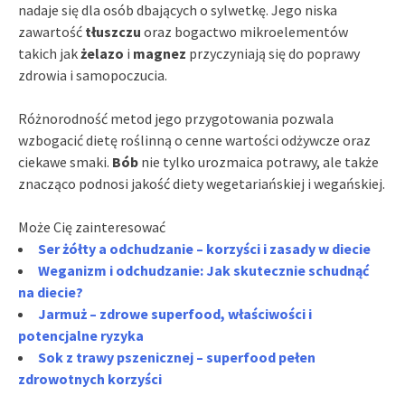
nadaje się dla osób dbających o sylwetkę. Jego niska
zawartość
tłuszczu
oraz bogactwo mikroelementów
takich jak
żelazo
i
magnez
przyczyniają się do poprawy
zdrowia i samopoczucia.
Różnorodność metod jego przygotowania pozwala
wzbogacić dietę roślinną o cenne wartości odżywcze oraz
ciekawe smaki.
Bób
nie tylko urozmaica potrawy, ale także
znacząco podnosi jakość diety wegetariańskiej i wegańskiej.
Może Cię zainteresować
Ser żółty a odchudzanie – korzyści i zasady w diecie
Weganizm i odchudzanie: Jak skutecznie schudnąć
na diecie?
Jarmuż – zdrowe superfood, właściwości i
potencjalne ryzyka
Sok z trawy pszenicznej – superfood pełen
zdrowotnych korzyści