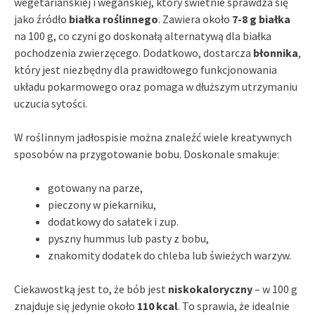
wegetariańskiej i wegańskiej, który świetnie sprawdza się
jako źródło
białka roślinnego
. Zawiera około
7-8 g białka
na 100 g, co czyni go doskonałą alternatywą dla białka
pochodzenia zwierzęcego. Dodatkowo, dostarcza
błonnika
,
który jest niezbędny dla prawidłowego funkcjonowania
układu pokarmowego oraz pomaga w dłuższym utrzymaniu
uczucia sytości.
W roślinnym jadłospisie można znaleźć wiele kreatywnych
sposobów na przygotowanie bobu. Doskonale smakuje:
gotowany na parze,
pieczony w piekarniku,
dodatkowy do sałatek i zup.
pyszny hummus lub pasty z bobu,
znakomity dodatek do chleba lub świeżych warzyw.
Ciekawostką jest to, że bób jest
niskokaloryczny
– w 100 g
znajduje się jedynie około
110 kcal
. To sprawia, że idealnie