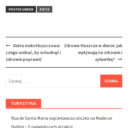
POSTED UNDER
DIETA
Post
Dieta niskotłuszczowa:
Zdrowe tłuszcze w diecie: jak
navigation
czego unikać, by schudnąć i
wpływają na zdrowie i
zdrowie poprawić
sylwetkę?
Szukaj:
TURYSTYKA
Rua de Santa Maria najciekawsza uliczka na Maderze
Dublin – 5 największych atrakcji