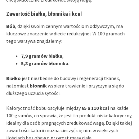
Zawartość białka, błonnika i kcal
Bób
, dzięki swoim cennym wartościom odżywczym, ma
kluczowe znaczenie w diecie redukcyjnej. W 100 gramach
tego warzywa znajdziemy:
7,9 gramów białka
,
5,8 gramów błonnika
.
Białko
jest niezbędne do budowy i regeneracji tkanek,
natomiast
błonnik
wspiera trawienie i przyczynia się do
dłuższego uczucia sytości.
Kaloryczność bobu oscyluje między
65 a 110 kcal
na każde
100 gramów, co sprawia, że jest to produkt niskokaloryczny,
idealny dla osób pragnących zredukować wagę. Dzięki takiej
zawartości kalorii można cieszyć się nim w większych
ilościach bez obaw o przyrost masy ciała.