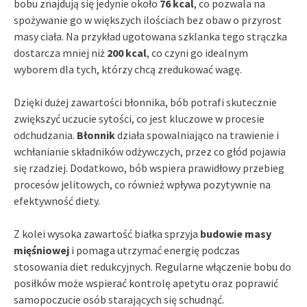
bobu znajdują się jedynie około
76 kcal
, co pozwala na
spożywanie go w większych ilościach bez obaw o przyrost
masy ciała. Na przykład ugotowana szklanka tego strączka
dostarcza mniej niż
200 kcal
, co czyni go idealnym
wyborem dla tych, którzy chcą zredukować wagę.
Dzięki dużej zawartości błonnika, bób potrafi skutecznie
zwiększyć uczucie sytości, co jest kluczowe w procesie
odchudzania.
Błonnik
działa spowalniająco na trawienie i
wchłanianie składników odżywczych, przez co głód pojawia
się rzadziej. Dodatkowo, bób wspiera prawidłowy przebieg
procesów jelitowych, co również wpływa pozytywnie na
efektywność diety.
Z kolei wysoka zawartość białka sprzyja
budowie masy
mięśniowej
i pomaga utrzymać energię podczas
stosowania diet redukcyjnych. Regularne włączenie bobu do
posiłków może wspierać kontrolę apetytu oraz poprawić
samopoczucie osób starających się schudnąć.