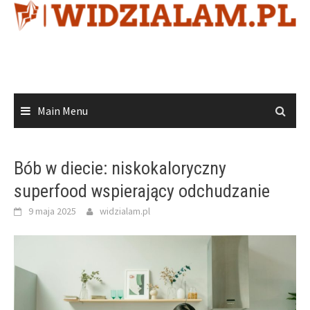
Skip
to
content
Main Menu
Bób w diecie: niskokaloryczny
superfood wspierający odchudzanie
9 maja 2025
widzialam.pl