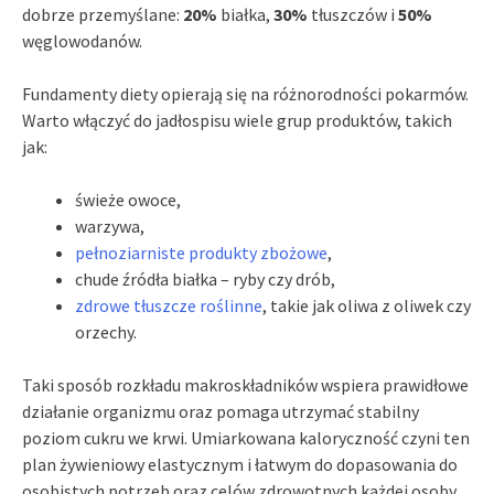
dobrze przemyślane:
20%
białka,
30%
tłuszczów i
50%
węglowodanów.
Fundamenty diety opierają się na różnorodności pokarmów.
Warto włączyć do jadłospisu wiele grup produktów, takich
jak:
świeże owoce,
warzywa,
pełnoziarniste produkty zbożowe
,
chude źródła białka – ryby czy drób,
zdrowe tłuszcze roślinne
, takie jak oliwa z oliwek czy
orzechy.
Taki sposób rozkładu makroskładników wspiera prawidłowe
działanie organizmu oraz pomaga utrzymać stabilny
poziom cukru we krwi. Umiarkowana kaloryczność czyni ten
plan żywieniowy elastycznym i łatwym do dopasowania do
osobistych potrzeb oraz celów zdrowotnych każdej osoby.