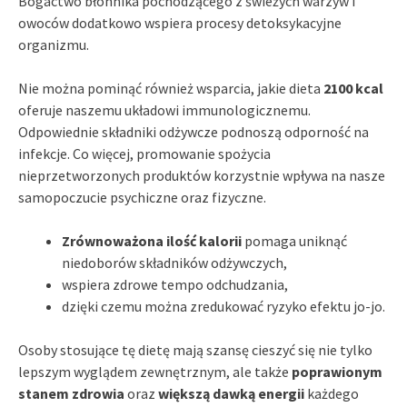
Bogactwo błonnika pochodzącego z świeżych warzyw i
owoców dodatkowo wspiera procesy detoksykacyjne
organizmu.
Nie można pominąć również wsparcia, jakie dieta
2100 kcal
oferuje naszemu układowi immunologicznemu.
Odpowiednie składniki odżywcze podnoszą odporność na
infekcje. Co więcej, promowanie spożycia
nieprzetworzonych produktów korzystnie wpływa na nasze
samopoczucie psychiczne oraz fizyczne.
Zrównoważona ilość kalorii
pomaga uniknąć
niedoborów składników odżywczych,
wspiera zdrowe tempo odchudzania,
dzięki czemu można zredukować ryzyko efektu jo-jo.
Osoby stosujące tę dietę mają szansę cieszyć się nie tylko
lepszym wyglądem zewnętrznym, ale także
poprawionym
stanem zdrowia
oraz
większą dawką energii
każdego