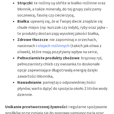
Strączki
: te rośliny są obfite w białko roślinne oraz
błonnik, a także minerały, do tej grupy zaliczamy
soczewicę, fasolę czy ciecierzycę,
Białka
: upewnij się, że w Twojej diecie znajdzie się
chude mięso (np. kurczak czy indyk), ryby oraz jajka –
te produkty dostarczają wysokiej jakości białka,
Zdrowe tłuszcze
: nie zapominaj o orzechach,
nasionach i
olejach roślinnych
(takich jak oliwa z
oliwek), które mają pozytywny wpływ na serce,
Pełnoziarniste produkty zbożowe
: brązowy ryż,
pełnoziarnisty chleb czy owsianka to doskonałe
opcje zapewniające długotrwałą energię dzięki
zawartości błonnika,
Nawadnianie
: pamiętaj o odpowiedniej ilości
płynów; warto dążyć do spożycia około 2 litrów wody
dziennie.
Unikanie przetworzonej żywności
i regularne spożywanie
posiłków przyczyniają się do poprawy samopoczucia oraz