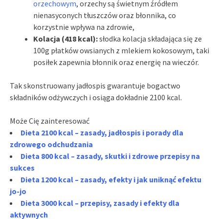
orzechowym
, orzechy są świetnym źródłem
nienasyconych tłuszczów oraz błonnika, co
korzystnie wpływa na zdrowie,
Kolacja (418 kcal):
słodka kolacja składająca się ze
100g płatków owsianych z mlekiem kokosowym, taki
posiłek zapewnia błonnik oraz energię na wieczór.
Tak skonstruowany jadłospis gwarantuje bogactwo
składników odżywczych i osiąga dokładnie 2100 kcal.
Może Cię zainteresować
Dieta 2100 kcal – zasady, jadłospis i porady dla
zdrowego odchudzania
Dieta 800 kcal – zasady, skutki i zdrowe przepisy na
sukces
Dieta 1200 kcal – zasady, efekty i jak uniknąć efektu
jo-jo
Dieta 3000 kcal – przepisy, zasady i efekty dla
aktywnych