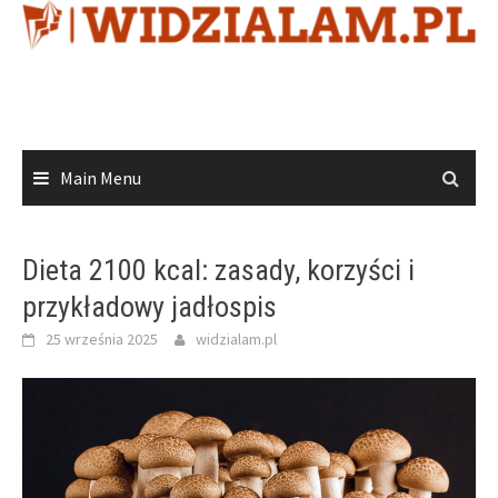
Skip
to
content
Main Menu
Dieta 2100 kcal: zasady, korzyści i
przykładowy jadłospis
25 września 2025
widzialam.pl