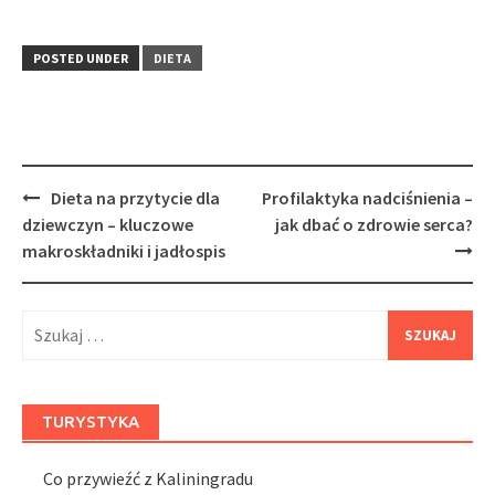
POSTED UNDER
DIETA
Post
Dieta na przytycie dla
Profilaktyka nadciśnienia –
navigation
dziewczyn – kluczowe
jak dbać o zdrowie serca?
makroskładniki i jadłospis
Szukaj:
TURYSTYKA
Co przywieźć z Kaliningradu