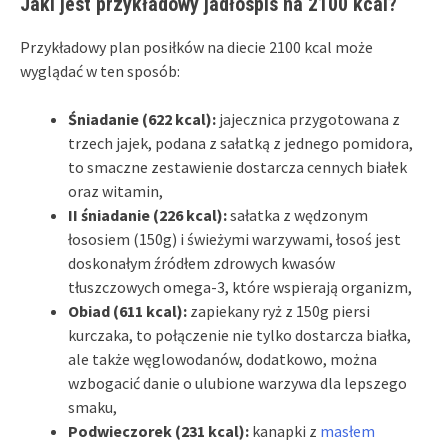
Jaki jest przykładowy jadłospis na 2100 kcal?
Przykładowy plan posiłków na diecie 2100 kcal może
wyglądać w ten sposób:
Śniadanie (622 kcal):
jajecznica przygotowana z
trzech jajek, podana z sałatką z jednego pomidora,
to smaczne zestawienie dostarcza cennych białek
oraz witamin,
II śniadanie (226 kcal):
sałatka z wędzonym
łososiem (150g) i świeżymi warzywami, łosoś jest
doskonałym źródłem zdrowych kwasów
tłuszczowych omega-3, które wspierają organizm,
Obiad (611 kcal):
zapiekany ryż z 150g piersi
kurczaka, to połączenie nie tylko dostarcza białka,
ale także węglowodanów, dodatkowo, można
wzbogacić danie o ulubione warzywa dla lepszego
smaku,
Podwieczorek (231 kcal):
kanapki z
masłem