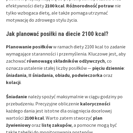
efektywności diety
2100 kcal
.
Różnorodność potraw
nie
tylko wzbogaca dietę, ale także pomaga utrzymać
motywację do zdrowego stylu życia.
Jak planować posiłki na diecie 2100 kcal?
Planowanie posiłków
w ramach diety 2100 kcal to zadanie
wymagające staranności i przemyślenia. Kluczowe jest, aby
zachować
równowagę składników odżywczych
, co
oznacza ustalenie stałej liczby posiłków —
pięciu dziennie
:
śniadania
,
II śniadania
,
obiadu
,
podwieczorka
oraz
kolacji
.
Śniadanie
należy spożyć maksymalnie w ciągu godziny po
przebudzeniu. Precyzyjne obliczenie
kaloryczności
każdego dania jest istotne dla osiągnięcia docelowej
wartości
2100 kcal
. Warto zatem stworzyć
plan
żywieniowy
oraz
listę zakupów
, a pomocne mogą być
także tabelki do monitorowania postępów.