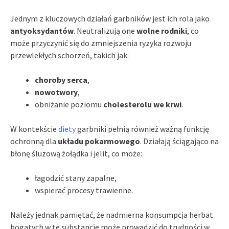
Jednym z kluczowych działań garbników jest ich rola jako
antyoksydantów
. Neutralizują one
wolne rodniki
, co
może przyczynić się do zmniejszenia ryzyka rozwoju
przewlekłych schorzeń, takich jak:
choroby serca
,
nowotwory
,
obniżanie poziomu
cholesterolu we krwi
.
W kontekście
diety
garbniki pełnią również ważną funkcję
ochronną dla
układu pokarmowego
. Działają ściągająco na
błonę śluzową żołądka i jelit, co może:
łagodzić stany zapalne,
wspierać procesy trawienne.
Należy jednak pamiętać, że nadmierna konsumpcja herbat
bogatych w te substancje może prowadzić do trudności w