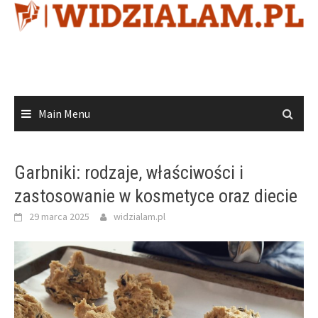
Skip
to
content
Main Menu
Garbniki: rodzaje, właściwości i
zastosowanie w kosmetyce oraz diecie
29 marca 2025
widzialam.pl