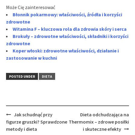
Może Cię zainteresować
Błonnik pokarmowy: właściwości, źródła i korzyści
zdrowotne
Witamina F – kluczowa rola dla zdrowia skóry i serca
Brokuły – zdrowotne właściwości, składniki i korzyści
zdrowotne
Koper włoski: zdrowotne właściwości, działanie i
zastosowanie w kuchni
POSTED UNDER
DIETA
Post
Jak schudnąć przy
Dieta odchudzająca na
navigation
figurze gruszki? Sprawdzone
Thermomix – zdrowe posiłki
metody i dieta
i skuteczne efekty