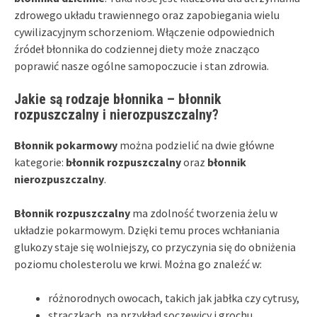
zdrowego układu trawiennego oraz zapobiegania wielu
cywilizacyjnym schorzeniom. Włączenie odpowiednich
źródeł błonnika do codziennej diety może znacząco
poprawić nasze ogólne samopoczucie i stan zdrowia.
Jakie są rodzaje błonnika – błonnik
rozpuszczalny i nierozpuszczalny?
Błonnik pokarmowy
można podzielić na dwie główne
kategorie:
błonnik rozpuszczalny
oraz
błonnik
nierozpuszczalny
.
Błonnik rozpuszczalny
ma zdolność tworzenia żelu w
układzie pokarmowym. Dzięki temu proces wchłaniania
glukozy staje się wolniejszy, co przyczynia się do obniżenia
poziomu cholesterolu we krwi. Można go znaleźć w:
różnorodnych owocach, takich jak jabłka czy cytrusy,
strączkach, na przykład soczewicy i grochu,