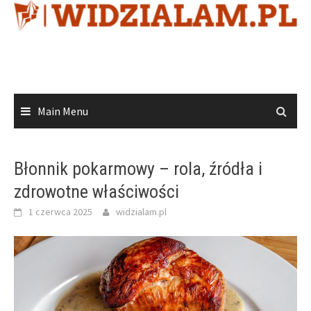
Skip
to
content
Main Menu
Błonnik pokarmowy – rola, źródła i
zdrowotne właściwości
1 czerwca 2025
widzialam.pl