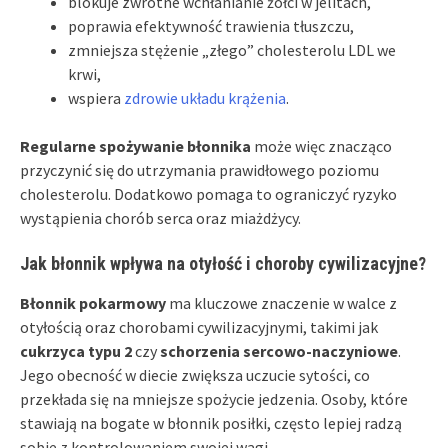
blokuje zwrotne wchłanianie żółci w jelitach,
poprawia efektywność trawienia tłuszczu,
zmniejsza stężenie „złego” cholesterolu LDL we
krwi,
wspiera
zdrowie układu krążenia
.
Regularne spożywanie błonnika
może więc znacząco
przyczynić się do utrzymania prawidłowego poziomu
cholesterolu. Dodatkowo pomaga to ograniczyć ryzyko
wystąpienia chorób serca oraz miażdżycy.
Jak błonnik wpływa na otyłość i choroby cywilizacyjne?
Błonnik pokarmowy
ma kluczowe znaczenie w walce z
otyłością oraz chorobami cywilizacyjnymi, takimi jak
cukrzyca typu 2
czy
schorzenia sercowo-naczyniowe
.
Jego obecność w diecie zwiększa uczucie sytości, co
przekłada się na mniejsze spożycie jedzenia. Osoby, które
stawiają na bogate w błonnik posiłki, często lepiej radzą
sobie z kontrolowaniem swojej wagi.