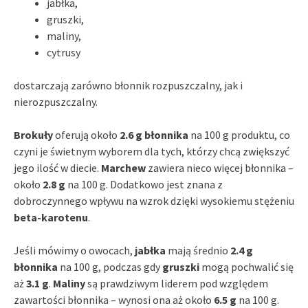
jabłka,
gruszki,
maliny,
cytrusy
dostarczają zarówno błonnik rozpuszczalny, jak i
nierozpuszczalny.
Brokuły
oferują około
2.6 g błonnika
na 100 g produktu, co
czyni je świetnym wyborem dla tych, którzy chcą zwiększyć
jego ilość w diecie.
Marchew
zawiera nieco więcej błonnika –
około
2.8 g
na 100 g. Dodatkowo jest znana z
dobroczynnego wpływu na wzrok dzięki wysokiemu stężeniu
beta-karotenu
.
Jeśli mówimy o owocach,
jabłka
mają średnio
2.4 g
błonnika
na 100 g, podczas gdy
gruszki
mogą pochwalić się
aż
3.1 g
.
Maliny
są prawdziwym liderem pod względem
zawartości błonnika – wynosi ona aż około
6.5 g
na 100 g.