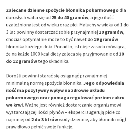
Zalecane dzienne spożycie błonnika pokarmowego
dla
dorosłych waha się od
25 do 40 gramów
, a jego ilość
uzależniona jest od wieku oraz płci. Maluchy w wieku od 1 do
3 lat powinny dostarczać sobie przynajmniej
10 gramów
,
chociaż optymalnie może to być nawet do
19 gramów
błonnika każdego dnia. Ponadto, istnieje zasada mówiąca,
że na każde 1000 kcal diety zaleca się przyjmowanie od
10
do 12 gramów
tego składnika.
Dorośli powinni starać się osiągnąć przynajmniej
minimalną normę spożycia błonnika.
Jego odpowiednia
ilość ma pozytywny wpływ na zdrowie układu
pokarmowego oraz pomaga regulować poziom cukru
we krwi.
Ważne jest również dostarczanie organizmowi
wystarczającej ilości płynów – eksperci sugerują picie co
najmniej od
2 do 3 litrów
wody dziennie, aby błonnik mógł
prawidłowo pełnić swoje funkcje.