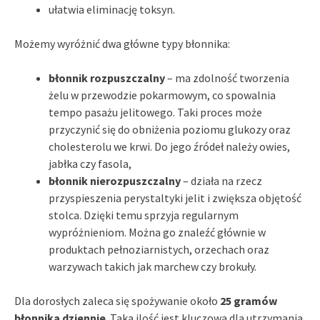
ułatwia eliminację toksyn.
Możemy wyróżnić dwa główne typy błonnika:
błonnik rozpuszczalny
– ma zdolność tworzenia
żelu w przewodzie pokarmowym, co spowalnia
tempo pasażu jelitowego. Taki proces może
przyczynić się do obniżenia poziomu glukozy oraz
cholesterolu we krwi. Do jego źródeł należy owies,
jabłka czy fasola,
błonnik nierozpuszczalny
– działa na rzecz
przyspieszenia perystaltyki jelit i zwiększa objętość
stolca. Dzięki temu sprzyja regularnym
wypróżnieniom. Można go znaleźć głównie w
produktach pełnoziarnistych, orzechach oraz
warzywach takich jak marchew czy brokuły.
Dla dorosłych zaleca się spożywanie około
25 gramów
błonnika dziennie
. Taka ilość jest kluczowa dla utrzymania