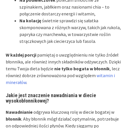
Na podwieczorek
polecam smoothie ze
szpinakiem, jabłkiem oraz nasionami chia – to
połączenie dostarczy energii i witamin,
Na kolację
świetnie sprawdzi się sałatka
skomponowana z różnych warzyw, takich jak rukola,
papryka czy marchewka, w towarzystwie roślin
strączkowych jak ciecierzyca lub fasola.
W każdej porcji
pamiętaj o uwzględnieniu nie tylko źródeł
błonnika, ale również innych składników odżywczych. Dzięki
temu Twoja dieta będzie
nie tylko bogata w błonnik
, lecz
również dobrze zrównoważona pod względem
witamin i
minerałów
.
Jakie jest znaczenie nawadniania w diecie
wysokobłonnikowej?
Nawadnianie
odgrywa kluczową rolę w diecie bogatej w
błonnik
. Aby błonnik mógł działać optymalnie, potrzebuje
on odpowiedniej ilości płynów. Kiedy sięgamy po