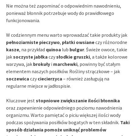
Nie można też zapominać o odpowiednim nawodnieniu,
ponieważ błonnik potrzebuje wody do prawidłowego
funkcjonowania.
W codziennym menu warto wprowadzać takie produkty jak
pełnoziarniste pieczywo
,
płatki owsiane
czy różnorodne
kasze
, na przykład
quinoa
lub
bulgur
. Świeże owoce, takie
jak
soczyste jabłka
czy
słodkie gruszki
, a także kolorowe
warzywa, jak
brokuły
i
marchewki
, powinny być stałym
elementem naszych posiłków. Rośliny strączkowe – jak
soczewica
czy
ciecierzyca
– również zasługują na
regularne miejsce w jadłospisie.
Kluczowe jest
stopniowe zwiększanie ilości błonnika
oraz zapewnienie odpowiedniego poziomu nawodnienia
organizmu. Warto pamiętać o piciu większej ilości wody
podczas spożywania posiłków bogatych w ten składnik.
Taki
sposób działania pomoże uniknąć problemów