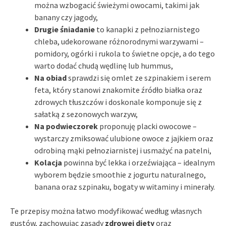
można wzbogacić świeżymi owocami, takimi jak
banany czy jagody,
Drugie śniadanie
to kanapki z pełnoziarnistego
chleba, udekorowane różnorodnymi warzywami –
pomidory, ogórki i rukola to świetne opcje, a do tego
warto dodać chudą wędlinę lub hummus,
Na obiad
sprawdzi się omlet ze szpinakiem i serem
feta, który stanowi znakomite źródło białka oraz
zdrowych tłuszczów i doskonale komponuje się z
sałatką z sezonowych warzyw,
Na podwieczorek
proponuję placki owocowe –
wystarczy zmiksować ulubione owoce z jajkiem oraz
odrobiną mąki pełnoziarnistej i usmażyć na patelni,
Kolacja
powinna być lekka i orzeźwiająca – idealnym
wyborem będzie smoothie z jogurtu naturalnego,
banana oraz szpinaku, bogaty w witaminy i minerały.
Te przepisy można łatwo modyfikować według własnych
gustów, zachowując zasady
zdrowej diety
oraz