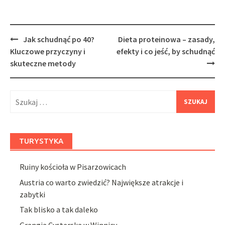
Post
Jak schudnąć po 40?
Dieta proteinowa – zasady,
navigation
Kluczowe przyczyny i
efekty i co jeść, by schudnąć
skuteczne metody
Szukaj:
TURYSTYKA
Ruiny kościoła w Pisarzowicach
Austria co warto zwiedzić? Największe atrakcje i
zabytki
Tak blisko a tak daleko
Grangia Cysterska w Winnicy