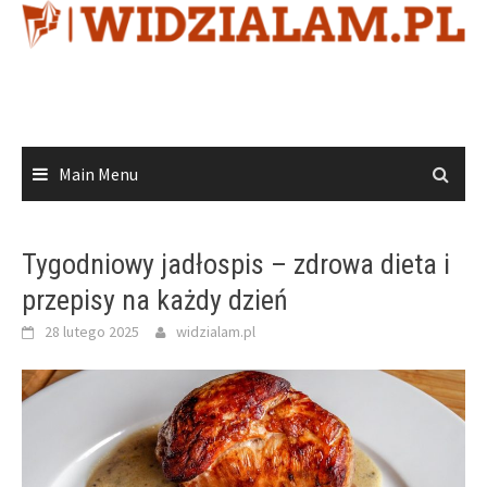
Skip
to
content
Main Menu
Tygodniowy jadłospis – zdrowa dieta i
przepisy na każdy dzień
28 lutego 2025
widzialam.pl