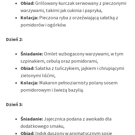
Obiad:
Grillowany kurczak serwowany z pieczonymi
warzywami, takimi jak cukinia i papryka,
Kolacja:
Pieczona ryba z orzeźwiającą sałatką z
pomidorów i ogórków.
Dzień 2:
Śniadanie:
Omlet wzbogacony warzywami, w tym
szpinakiem, cebulą oraz pomidorami,
Obiad:
Sałatka z tuńczykiem, jajkiem i chrupiącymi
zielonymi liśćmi,
Kolacja:
Makaron pełnoziarnisty polany sosem
pomidorowym i świeżą bazylią.
Dzień 3:
Śniadanie:
Jajecznica podana z awokado dla
dodatkowego smaku,
Obiad:
Indyk duszony w aromatycznym sosie