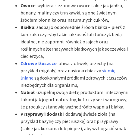
Owoce
: wybieraj sezonowe owoce takie jak jabłka,
banany, maliny czy truskawki, są one świetnym
źródłem błonnika oraz naturalnych cukrów,
Białka
: zadbaj o odpowiednie źródła białka – pierś z
kurczaka czy ryby takie jak łosoś lub tuńczyk będą
idealne, nie zapomnij również o jajach oraz
roślinnych alternatywach białkowych jak soczewica i
ciecierzyca,
Zdrowe tłuszcze
: oliwa z oliwek, orzechy (na
przykład migdały) oraz nasiona chia czy
siemię
lniane
są doskonałymi źródłami zdrowych tłuszczów
niezbędnych dla organizmu,
Nabiał
: uzupełnij swoją dietę produktami mlecznymi
takimi jak jogurt naturalny, kefir czy ser twarogowy;
te produkty stanowią ważne źródło wapnia i białka,
Przyprawy i dodatki
: dodawaj świeże zioła (na
przykład bazylię czy pietruszkę) oraz przyprawy
(takie jak kurkuma lub pieprz), aby wzbogacić smak