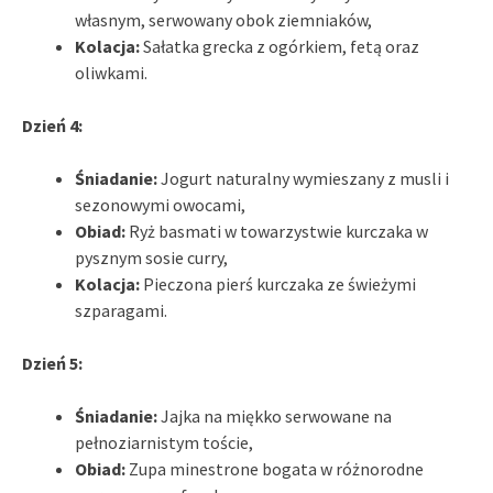
własnym, serwowany obok ziemniaków,
Kolacja:
Sałatka grecka z ogórkiem, fetą oraz
oliwkami.
Dzień 4:
Śniadanie:
Jogurt naturalny wymieszany z musli i
sezonowymi owocami,
Obiad:
Ryż basmati w towarzystwie kurczaka w
pysznym sosie curry,
Kolacja:
Pieczona pierś kurczaka ze świeżymi
szparagami.
Dzień 5:
Śniadanie:
Jajka na miękko serwowane na
pełnoziarnistym toście,
Obiad:
Zupa minestrone bogata w różnorodne