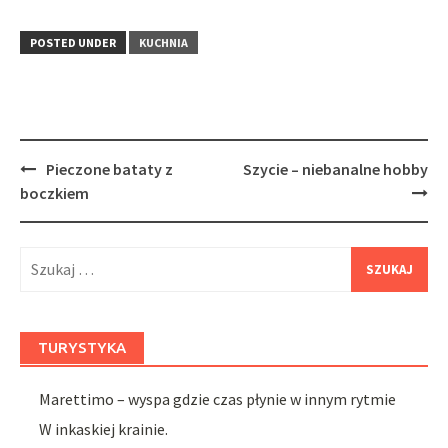
POSTED UNDER
KUCHNIA
Post
Pieczone bataty z
Szycie – niebanalne hobby
navigation
boczkiem
Szukaj:
TURYSTYKA
Marettimo – wyspa gdzie czas płynie w innym rytmie
W inkaskiej krainie.