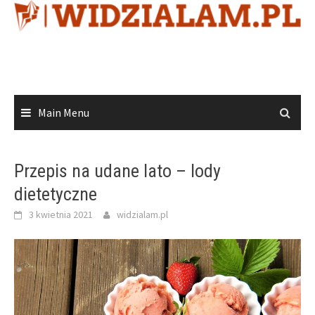
Skip
to
content
Main Menu
Przepis na udane lato – lody
dietetyczne
3 kwietnia 2021
widzialam.pl