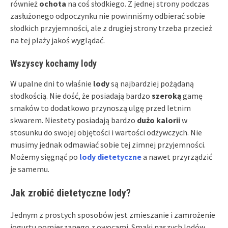
również
ochota
na coś słodkiego. Z jednej strony podczas
zasłużonego odpoczynku nie powinniśmy odbierać sobie
słodkich przyjemności, ale z drugiej strony trzeba przecież
na tej plaży jakoś wyglądać.
Wszyscy kochamy lody
W upalne dni to właśnie
lody
są najbardziej pożądaną
słodkością. Nie dość, że posiadają bardzo
szeroką
gamę
smaków to dodatkowo przynoszą ulgę przed letnim
skwarem. Niestety posiadają bardzo
dużo kalorii
w
stosunku do swojej objętości i wartości odżywczych. Nie
musimy jednak odmawiać sobie tej zimnej przyjemności.
Możemy sięgnąć po
lody dietetyczne
a nawet przyrządzić
je samemu.
Jak zrobić dietetyczne lody?
Jednym z prostych sposobów jest zmieszanie i zamrożenie
jogurtu pomieszanego z owocami. Smaki naszych lodów