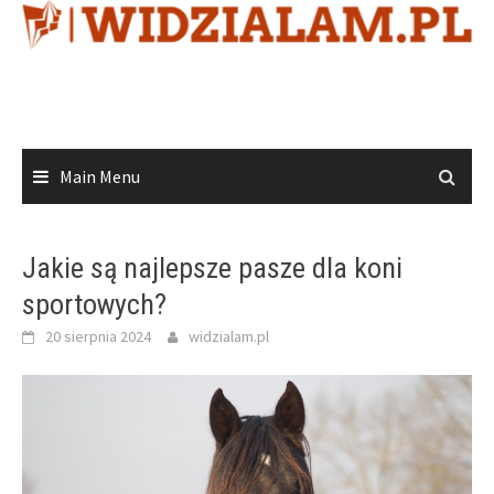
Skip
to
content
Main Menu
Jakie są najlepsze pasze dla koni
sportowych?
20 sierpnia 2024
widzialam.pl