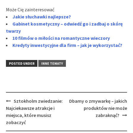
Może Cię zainteresować
Jakie słuchawki najlepsze?
Gabinet kosmetyczny – odwiedź go i zadbaj o skórę
twarzy
10 filmów o miłości na romantyczne wieczory
Kredyty inwestycyjne dla firm – jak je wykorzystać?
POSTED UNDER
INNE TEMATY
Post
Sztokholm zwiedzanie:
Dbamy o zmywarkę – jakich
navigation
Najciekawsze atrakcje i
produktów nie może
miejsca, które musisz
zabraknąć?
zobaczyć