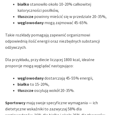
białko
stanowiło około 10-20% całkowitej
kaloryczności posiłków,
tłuszcze
powinny mieścić się w przedziale 20-35%,
węglowodany
mogą zajmować 45-65%.
Takie rozkłady pomagają zapewnić organizmowi
odpowiednią ilość energii oraz niezbędnych substancji
odżywczych.
Dla przykładu, przy diecie liczącej 1800 kcal, idealne
proporcje mogą wyglądać następująco:
węglowodany
dostarczają 45-55% energii,
białko
to 15-20%,
tłuszcze
oscylują wokół 20-35%.
Sportowcy
mają swoje specyficzne wymagania — ich
dietetyczne wskaźniki to zazwyczaj 58% dla
węglowodanów, 16% dla białka i około 26% dla tłuszczów.