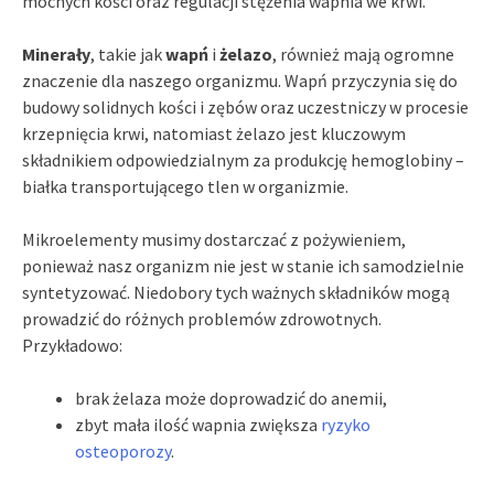
mocnych kości oraz regulacji stężenia wapnia we krwi.
Minerały
, takie jak
wapń
i
żelazo
, również mają ogromne
znaczenie dla naszego organizmu. Wapń przyczynia się do
budowy solidnych kości i zębów oraz uczestniczy w procesie
krzepnięcia krwi, natomiast żelazo jest kluczowym
składnikiem odpowiedzialnym za produkcję hemoglobiny –
białka transportującego tlen w organizmie.
Mikroelementy musimy dostarczać z pożywieniem,
ponieważ nasz organizm nie jest w stanie ich samodzielnie
syntetyzować. Niedobory tych ważnych składników mogą
prowadzić do różnych problemów zdrowotnych.
Przykładowo:
brak żelaza może doprowadzić do anemii,
zbyt mała ilość wapnia zwiększa
ryzyko
osteoporozy
.