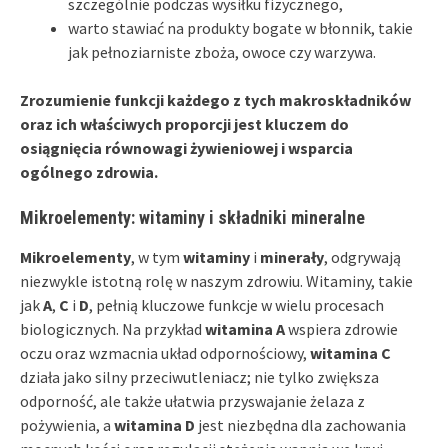
szczególnie podczas wysiłku fizycznego,
warto stawiać na produkty bogate w błonnik, takie
jak pełnoziarniste zboża, owoce czy warzywa.
Zrozumienie funkcji każdego z tych makroskładników
oraz ich właściwych proporcji jest kluczem do
osiągnięcia równowagi żywieniowej i wsparcia
ogólnego zdrowia.
Mikroelementy: witaminy i składniki mineralne
Mikroelementy
, w tym
witaminy
i
minerały
, odgrywają
niezwykle istotną rolę w naszym zdrowiu. Witaminy, takie
jak
A
,
C
i
D
, pełnią kluczowe funkcje w wielu procesach
biologicznych. Na przykład
witamina A
wspiera zdrowie
oczu oraz wzmacnia układ odpornościowy,
witamina C
działa jako silny przeciwutleniacz; nie tylko zwiększa
odporność, ale także ułatwia przyswajanie żelaza z
pożywienia, a
witamina D
jest niezbędna dla zachowania