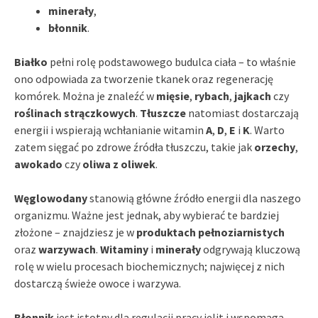
minerały
,
błonnik
.
Białko
pełni rolę podstawowego budulca ciała – to właśnie
ono odpowiada za tworzenie tkanek oraz regenerację
komórek. Można je znaleźć w
mięsie
,
rybach
,
jajkach
czy
roślinach strączkowych
.
Tłuszcze
natomiast dostarczają
energii i wspierają wchłanianie witamin
A
,
D
,
E
i
K
. Warto
zatem sięgać po zdrowe źródła tłuszczu, takie jak
orzechy
,
awokado
czy
oliwa z oliwek
.
Węglowodany
stanowią główne źródło energii dla naszego
organizmu. Ważne jest jednak, aby wybierać te bardziej
złożone – znajdziesz je w
produktach pełnoziarnistych
oraz
warzywach
.
Witaminy
i
minerały
odgrywają kluczową
rolę w wielu procesach biochemicznych; najwięcej z nich
dostarczą świeże owoce i warzywa.
Błonnik
jest istotny dla regulacji pracy jelit i wspomaga