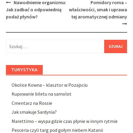
Post
Nawodnienie organizmu:
Pomidory roma –
navigation
Jak zadbać o odpowiednią
właściwości, smak i uprawa
podaż płynów?
tej aromatycznej odmiany
Szukaj:
TURYSTYKA
Okolice Kowna – klasztor w Pozajsciu
Kupowanie biletu na samolot
Cmentarz na Rossie
Jak smakuje Sardynia?
Marettimo – wyspa gdzie czas płynie w innym rytmie
Pesceria czyli targ pod gołym niebem Katanii