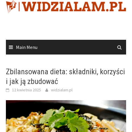
Skip
to
content
Main Menu
Zbilansowana dieta: składniki, korzyści
i jak ją zbudować
12 kwietnia 2025
widzialam.pl