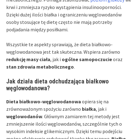
krwi i zmniejsza ryzyko wystąpienia insulinooporności.
Dzięki dużej ilości białka i ograniczeniu węglowodanów
osoby stosujące tę dietę często nie mają potrzeby
podjadania między posiłkami.
Wszystkie te aspekty sprawiają, że dieta białkowo-
węglowodanowa jest tak skuteczna. Wspiera zarówno
redukcję masy ciała
, jak i
ogólne samopoczucie
oraz
stan zdrowia metabolicznego
.
Jak działa dieta odchudzająca białkowo
węglowodanowa?
Dieta białkowo-węglowodanowa
opiera się na
zrównoważonym spożyciu zarówno
białka
, jak i
węglowodanów
. Głównym zamiarem tej metody jest
zmniejszenie ilości węglowodanów, szczególnie tych o
wysokim indeksie glikemicznym. Dzięki temu podejściu
można efektywnie redukować tkankę tłuszczową.
Białko