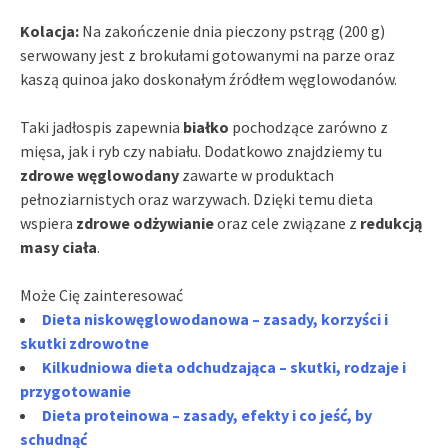
Kolacja:
Na zakończenie dnia pieczony pstrąg (200 g)
serwowany jest z brokułami gotowanymi na parze oraz
kaszą quinoa jako doskonałym źródłem węglowodanów.
Taki jadłospis zapewnia
białko
pochodzące zarówno z
mięsa, jak i ryb czy nabiału. Dodatkowo znajdziemy tu
zdrowe węglowodany
zawarte w produktach
pełnoziarnistych oraz warzywach. Dzięki temu dieta
wspiera
zdrowe odżywianie
oraz cele związane z
redukcją
masy ciała
.
Może Cię zainteresować
Dieta niskowęglowodanowa – zasady, korzyści i
skutki zdrowotne
Kilkudniowa dieta odchudzająca – skutki, rodzaje i
przygotowanie
Dieta proteinowa – zasady, efekty i co jeść, by
schudnąć