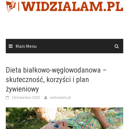
Skip
to
content
Main Menu
Dieta białkowo-węglowodanowa –
skuteczność, korzyści i plan
żywieniowy
16 kwietnia 2025
widzialam.pl