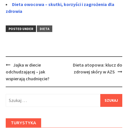
Dieta owocowa – skutki, korzyści i zagrożenia dla
zdrowia
POSTED UNDER
DIETA
Post
Jajka w diecie
Dieta atopowa: klucz do
navigation
odchudzającej – jak
zdrowej skóry w AZS
wspierają chudnięcie?
Szukaj:
TURYSTYKA