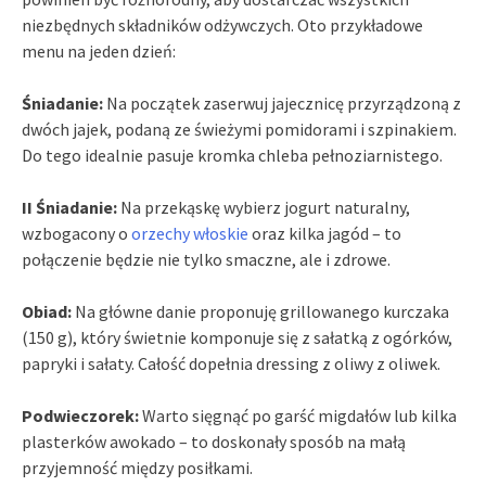
niezbędnych składników odżywczych. Oto przykładowe
menu na jeden dzień:
Śniadanie:
Na początek zaserwuj jajecznicę przyrządzoną z
dwóch jajek, podaną ze świeżymi pomidorami i szpinakiem.
Do tego idealnie pasuje kromka chleba pełnoziarnistego.
II Śniadanie:
Na przekąskę wybierz jogurt naturalny,
wzbogacony o
orzechy włoskie
oraz kilka jagód – to
połączenie będzie nie tylko smaczne, ale i zdrowe.
Obiad:
Na główne danie proponuję grillowanego kurczaka
(150 g), który świetnie komponuje się z sałatką z ogórków,
papryki i sałaty. Całość dopełnia dressing z oliwy z oliwek.
Podwieczorek:
Warto sięgnąć po garść migdałów lub kilka
plasterków awokado – to doskonały sposób na małą
przyjemność między posiłkami.