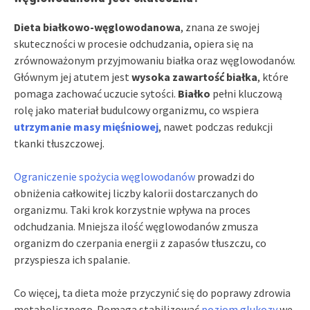
Dieta białkowo-węglowodanowa
, znana ze swojej
skuteczności w procesie odchudzania, opiera się na
zrównoważonym przyjmowaniu białka oraz węglowodanów.
Głównym jej atutem jest
wysoka zawartość białka
, które
pomaga zachować uczucie sytości.
Białko
pełni kluczową
rolę jako materiał budulcowy organizmu, co wspiera
utrzymanie masy mięśniowej
, nawet podczas redukcji
tkanki tłuszczowej.
Ograniczenie spożycia węglowodanów
prowadzi do
obniżenia całkowitej liczby kalorii dostarczanych do
organizmu. Taki krok korzystnie wpływa na proces
odchudzania. Mniejsza ilość węglowodanów zmusza
organizm do czerpania energii z zapasów tłuszczu, co
przyspiesza ich spalanie.
Co więcej, ta dieta może przyczynić się do poprawy zdrowia
metabolicznego. Pomaga stabilizować
poziom glukozy
we