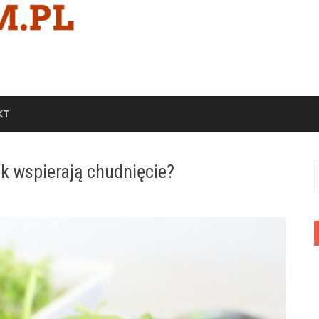
KT
ak wspierają chudnięcie?
S