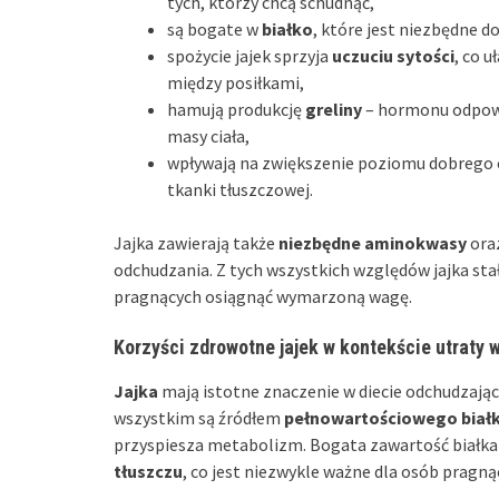
tych, którzy chcą schudnąć,
są bogate w
białko
, które jest niezbędne 
spożycie jajek sprzyja
uczuciu sytości
, co 
między posiłkami,
hamują produkcję
greliny
– hormonu odpowie
masy ciała,
wpływają na zwiększenie poziomu dobrego 
tkanki tłuszczowej.
Jajka zawierają także
niezbędne aminokwasy
ora
odchudzania. Z tych wszystkich względów jajka sta
pragnących osiągnąć wymarzoną wagę.
Korzyści zdrowotne jajek w kontekście utraty 
Jajka
mają istotne znaczenie w diecie odchudzając
wszystkim są źródłem
pełnowartościowego biał
przyspiesza metabolizm. Bogata zawartość białka 
tłuszczu
, co jest niezwykle ważne dla osób pragn