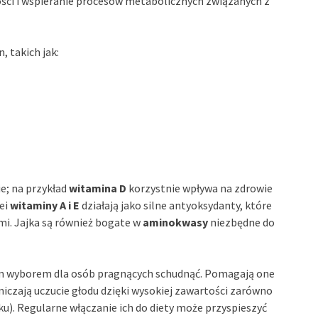
ości i wspieranie procesów metabolicznych związanych z
, takich jak:
e; na przykład
witamina D
korzystnie wpływa na zdrowie
lei
witaminy A i E
działają jako silne antyoksydanty, które
i. Jajka są również bogate w
aminokwasy
niezbędne do
ym wyborem dla osób pragnących schudnąć. Pomagają one
iczają uczucie głodu dzięki wysokiej zawartości zarówno
u). Regularne włączanie ich do diety może przyspieszyć