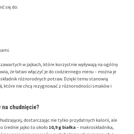
ć się do:
kami.
zawartych w jajkach, które korzystnie wpływają na ogólny
wia, że łatwo włączyć je do codziennego menu – można je
 składnik różnorodnych potraw. Dzięki temu stanowią
i
, które nie chcą rezygnować z różnorodności smaków i
w na chudnięcie?
dzającej, dostarczając nie tylko przydatnych kalorii, ale
o średnie jajko to około
10,9 g białka
– makroskładnika,