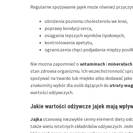
Regularne spożywanie jajek może również przyczyni
obniżenia poziomu cholesterolu we krwi,
poprawy kondycji serca,
osiągania lepszych wyników lipidowych,
kontrolowania apetytu,
ograniczenia chęci podjadania między posił
Nie można zapomnieć o
witaminach
i
minerałach
stan zdrowia organizmu. Ich wszechstronność spra
spożywać na twardo lub miękko albo dodawać jako
znakomity wybór dla osób dążących do
utraty wag
wartości odżywczych.
Jakie wartości odżywcze jajek mają wpły
Jajka
stanowią niezwykle cenny element diety odchu
także wielu istotnych składników odżywczych. Jedn