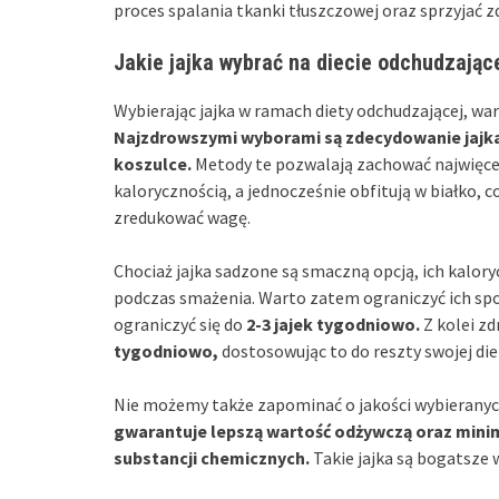
proces spalania tkanki tłuszczowej oraz sprzyjać 
Jakie jajka wybrać na diecie odchudzając
Wybierając jajka w ramach diety odchudzającej, wa
Najzdrowszymi wyborami są zdecydowanie jajk
koszulce.
Metody te pozwalają zachować najwięcej
kalorycznością, a jednocześnie obfitują w białko,
zredukować wagę.
Chociaż jajka sadzone są smaczną opcją, ich kalo
podczas smażenia. Warto zatem ograniczyć ich spo
ograniczyć się do
2-3 jajek tygodniowo.
Z kolei z
tygodniowo,
dostosowując to do reszty swojej die
Nie możemy także zapominać o jakości wybieranych
gwarantuje lepszą wartość odżywczą oraz minim
substancji chemicznych.
Takie jajka są bogatsze