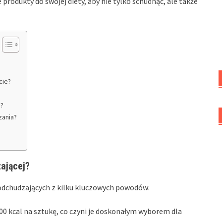
 produkty do swojej diety, aby nie tylko schudnąć, ale także
cie?
a?
zania?
ającej?
 odchudzających z kilku kluczowych powodów:
00 kcal na sztukę, co czyni je doskonałym wyborem dla