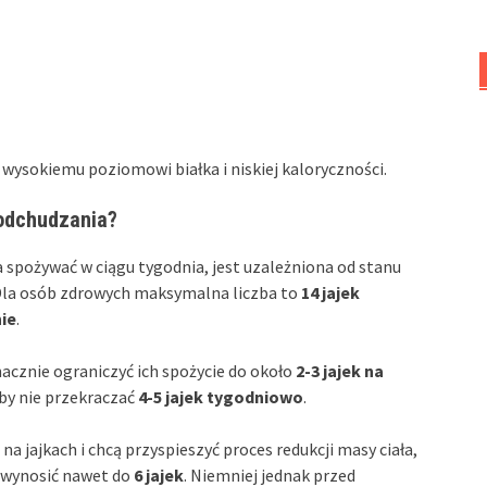
 wysokiemu poziomowi białka i niskiej kaloryczności.
 odchudzania?
a spożywać w ciągu tygodnia, jest uzależniona od stanu
Dla osób zdrowych maksymalna liczba to
14 jajek
nie
.
cznie ograniczyć ich spożycie do około
2-3 jajek na
aby nie przekraczać
4-5 jajek tygodniowo
.
 na jajkach i chcą przyspieszyć proces redukcji masy ciała,
e wynosić nawet do
6 jajek
. Niemniej jednak przed