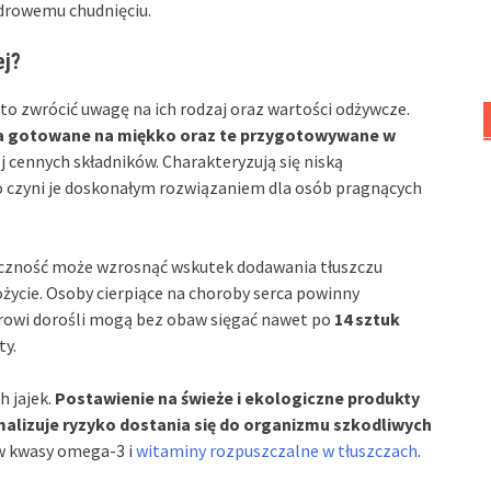
zdrowemu chudnięciu.
ej?
rto zwrócić uwagę na ich rodzaj oraz wartości odżywcze.
a gotowane na miękko oraz te przygotowywane w
 cennych składników. Charakteryzują się niską
 co czyni je doskonałym rozwiązaniem dla osób pragnących
ryczność może wzrosnąć wskutek dodawania tłuszczu
życie. Osoby cierpiące na choroby serca powinny
drowi dorośli mogą bez obaw sięgać nawet po
14 sztuk
ty.
 jajek.
Postawienie na świeże i ekologiczne produkty
alizuje ryzyko dostania się do organizmu szkodliwych
 w kwasy omega-3 i
witaminy rozpuszczalne w tłuszczach
.