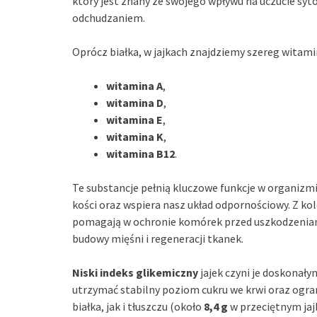
który jest znany ze swojego wpływu na uczucie syt
odchudzaniem.
Oprócz białka, w jajkach znajdziemy szereg witamin
witamina A
,
witamina D
,
witamina E
,
witamina K
,
witamina B12
.
Te substancje pełnią kluczowe funkcje w organizmi
kości oraz wspiera nasz układ odpornościowy. Z ko
pomagają w ochronie komórek przed uszkodzeniam
budowy mięśni i regeneracji tkanek.
Niski indeks glikemiczny
jajek czyni je doskonał
utrzymać stabilny poziom cukru we krwi oraz ogran
białka, jak i tłuszczu (około
8,4 g
w przeciętnym jajk