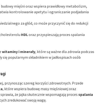
do budowy mięśni oraz wspiera prawidłowy metabolizm,
ułatwia kontrolowanie apetytu i ograniczanie podjadania
dzialnego za głód, co może przyczynić się do redukcji
cholesterolu
HDL
oraz przyspieszają proces spalania
z
witaminy i minerały
, które są ważne dla zdrowia podczas
ły się popularnym składnikiem w jadłospisach osób
wagi
ej, przynosząc szereg korzyści zdrowotnych. Przede
ka
, które wspiera budowę masy mięśniowej oraz
sprawia, że jajka skutecznie wspomagają proces
spalania
ących zredukować swoją wagę.