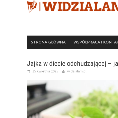
Skip
to
content
STRONA GŁÓWNA
WSPÓŁPRACA I KONTA
Jajka w diecie odchudzającej – j
15 kwietnia 2025
widzialam.pl