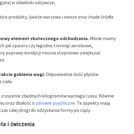
gatej w składniki odżywcze,
ste produkty, świeże warzywa i owoce oraz chude źródła
wowy element skutecznego odchudzania.
Młode mamy
h jak spacery czy łagodne treningi aerobowe,
arę poprawy kondycji można stopniowo zwiększać
eń.
akcie gubienia wagi.
Odpowiednia ilość płynów
ciała.
zrzucenie zbędnych kilogramów wymaga czasu. Równie
snu oraz dbałość o
zdrowie psychiczne
. Te aspekty mają
s całej drogi do odzyskania formy po ciąży.
ta i ćwiczenia