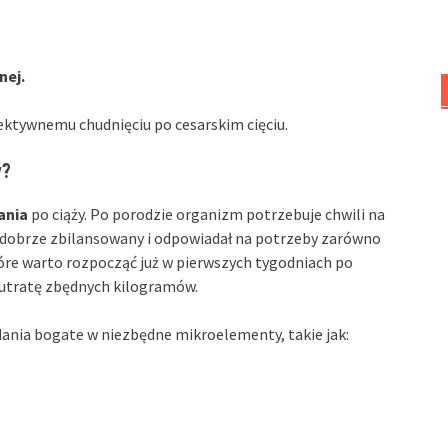
nej.
ektywnemu chudnięciu po cesarskim cięciu.
y?
ania
po ciąży. Po porodzie organizm potrzebuje chwili na
był dobrze zbilansowany i odpowiadał na potrzeby zarówno
tóre warto rozpocząć już w pierwszych tygodniach po
 utratę zbędnych kilogramów.
ia bogate w niezbędne mikroelementy, takie jak: