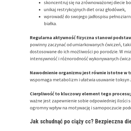
skoncentruj się na zrównoważonej diecie bo
unikaj restrykcyjnych diet oraz głodówek,
wprowadź do swojego jadłospisu pełnoziarni
białka.
Regularna aktywność fizyczna stanowi podsta
powinny zaczynać od umiarkowanych ćwiczeń, takic
dostosowane do ich możliwości po porodzie. W mi
intensywność i różnorodność wykonywanych ćwicz
Nawodnienie organizmu jest równie istotne w tr
wspomaga metabolizm i ułatwia usuwanie toksyn z 
Cierpliwość to kluczowy element tego procesu;
ważne jest zapewnienie sobie odpowiedniej ilości 
ogromny wpływ na motywację i samopoczucie podcza
Jak schudnąć po ciąży cc? Bezpieczna die