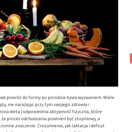
ednak powrót do formy po porodzie bywa wyzwaniem. Wiele
ży, nie narażając przy tym swojego zdrowia i
na dieta i odpowiednia aktywność fizyczna, które
 że proces odchudzania powinien być stopniowy, a
omne znaczenie. Zrozumienie, jak laktacja i deficyt