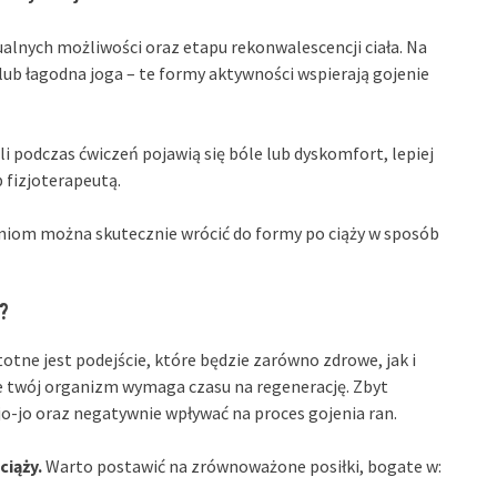
alnych możliwości oraz etapu rekonwalescencji ciała. Na
b łagodna joga – te formy aktywności wspierają gojenie
śli podczas ćwiczeń pojawią się bóle lub dyskomfort, lepiej
 fizjoterapeutą.
eniom można skutecznie wrócić do formy po ciąży w sposób
?
totne jest podejście, które będzie zarówno zdrowe, jak i
e twój organizm wymaga czasu na regenerację. Zbyt
o-jo oraz negatywnie wpływać na proces gojenia ran.
ciąży.
Warto postawić na zrównoważone posiłki, bogate w: