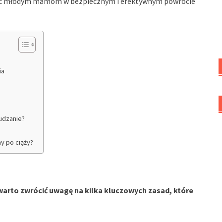
móc młodym mamom w bezpiecznym i efektywnym powrocie
ia
udzanie?
my po ciąży?
arto zwrócić uwagę na kilka kluczowych zasad, które