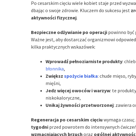
Po cesarskim cięciu wiele kobiet staje przed wyzw
dbając o swoje zdrowie. Kluczem do sukcesu jest
zr
aktywności fizycznej
.
Bezpieczne odżywianie po operacji
powinno być p
Ważne jest, aby dostarczać organizmowi odpowied
kilka praktycznych wskazówek:
Wprowadź pełnoziarniste produkty
: chle
błonnika
,
Zwiększ
spożycie białka
: chude mięso, ryb
mięśni,
Jedz więcej owoców i warzyw
: te produkt
niskokaloryczne,
Unikaj żywności przetworzonej
: zawiera 
Regeneracja po cesarskim cięciu
wymaga czasu; z
tygodni
przed powrotem do intensywnych ćwiczeń.
wzmacniających brzuch
oraz
ogólnej aktywności