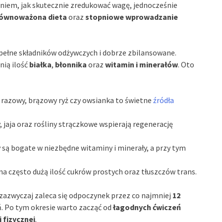
aniem, jak skutecznie zredukować wagę, jednocześnie
ównoważona dieta
oraz
stopniowe wprowadzanie
ełne składników odżywczych i dobrze zbilansowane.
nią ilość
białka
,
błonnika
oraz
witamin i minerałów
. Oto
b razowy, brązowy ryż czy owsianka to świetne
źródła
y, jaja oraz rośliny strączkowe wspierają regenerację
y są bogate w niezbędne witaminy i minerały, a przy tym
ona często dużą ilość cukrów prostych oraz tłuszczów trans.
azwyczaj zaleca się odpoczynek przez co najmniej
12
 Po tym okresie warto zacząć od
łagodnych ćwiczeń
 fizycznej
.