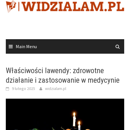
Skip
to
content
Main Menu
Właściwości lawendy: zdrowotne
działanie i zastosowanie w medycynie
9 lutego 2025
widzialam.pl