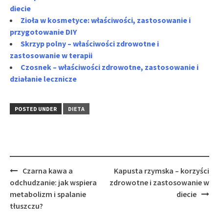
diecie
Zioła w kosmetyce: właściwości, zastosowanie i
przygotowanie DIY
Skrzyp polny – właściwości zdrowotne i
zastosowanie w terapii
Czosnek – właściwości zdrowotne, zastosowanie i
działanie lecznicze
POSTED UNDER
DIETA
Post
Czarna kawa a
Kapusta rzymska – korzyści
navigation
odchudzanie: jak wspiera
zdrowotne i zastosowanie w
metabolizm i spalanie
diecie
tłuszczu?