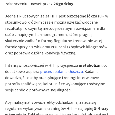
zakończeniu – nawet przez
24 godziny
.
Jedną z kluczowych zalet HIIT jest
oszczędność czasu
– w
stosunkowo krótkim czasie można uzyskać widoczne
rezultaty. To czyni tę metodę idealnym rozwiązaniem dla
osób z napiętym harmonogramem, które pragną
skutecznie zadbać o formę. Regularne trenowanie w tej
formie sprzyja szybkiemu zrzuceniu zbędnych kilogramów
oraz poprawia ogólną kondycję fizyczną.
Intensywność ćwiczeń w HIIT przyspiesza
metabolizm
, co
dodatkowo wspiera
proces spalania tłuszczu
. Badania
dowodzą, że osoby praktykujące treningi interwałowe
potrafią spalić więcej kalorii niż te wykonujące tradycyjne
sesje cardio o porównywalnej długości.
Aby maksymalizować efekty odchudzania, zaleca się
regularne wykonywanie treningów HIIT – najlepiej
3-4 razy
w tygodniu
. Taki plan przynosi liczne korzyści zdrowotne i