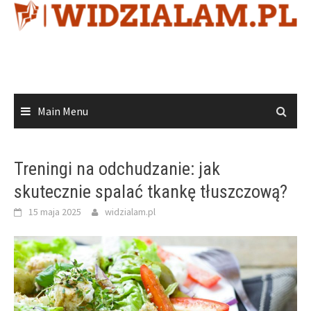
Skip
to
content
Main Menu
Treningi na odchudzanie: jak
skutecznie spalać tkankę tłuszczową?
15 maja 2025
widzialam.pl