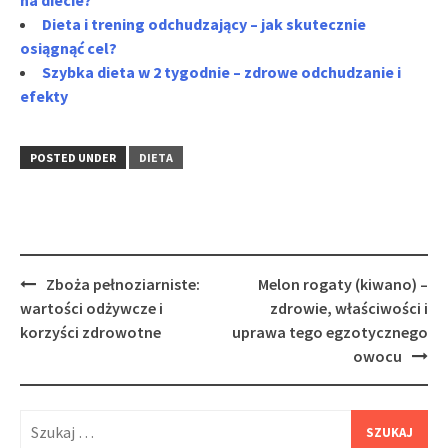
Dieta i trening odchudzający – jak skutecznie
osiągnąć cel?
Szybka dieta w 2 tygodnie – zdrowe odchudzanie i
efekty
POSTED UNDER
DIETA
Post
Zboża pełnoziarniste:
Melon rogaty (kiwano) –
navigation
wartości odżywcze i
zdrowie, właściwości i
korzyści zdrowotne
uprawa tego egzotycznego
owocu
Szukaj: