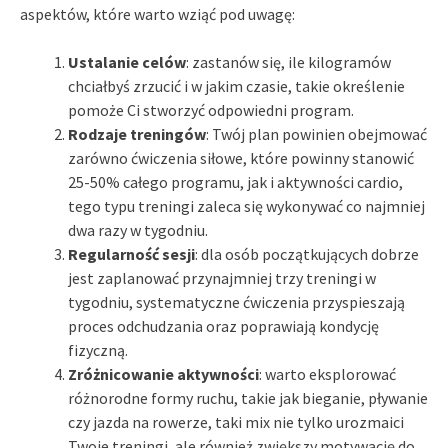
aspektów, które warto wziąć pod uwagę:
Ustalanie celów
: zastanów się, ile kilogramów
chciałbyś zrzucić i w jakim czasie, takie określenie
pomoże Ci stworzyć odpowiedni program.
Rodzaje treningów
: Twój plan powinien obejmować
zarówno ćwiczenia siłowe, które powinny stanowić
25-50% całego programu, jak i aktywności cardio,
tego typu treningi zaleca się wykonywać co najmniej
dwa razy w tygodniu.
Regularność sesji
: dla osób początkujących dobrze
jest zaplanować przynajmniej trzy treningi w
tygodniu, systematyczne ćwiczenia przyspieszają
proces odchudzania oraz poprawiają kondycję
fizyczną.
Zróżnicowanie aktywności
: warto eksplorować
różnorodne formy ruchu, takie jak bieganie, pływanie
czy jazda na rowerze, taki mix nie tylko urozmaici
Twoje treningi, ale również zwiększy motywację do