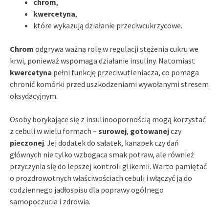
chrom
,
kwercetyna
,
które wykazują działanie przeciwcukrzycowe.
Chrom
odgrywa ważną rolę w regulacji stężenia cukru we
krwi, ponieważ wspomaga działanie insuliny. Natomiast
kwercetyna
pełni funkcję przeciwutleniacza, co pomaga
chronić komórki przed uszkodzeniami wywołanymi stresem
oksydacyjnym.
Osoby borykające się z insulinoopornością mogą korzystać
z cebuli w wielu formach –
surowej
,
gotowanej
czy
pieczonej
. Jej dodatek do sałatek, kanapek czy dań
głównych nie tylko wzbogaca smak potraw, ale również
przyczynia się do lepszej kontroli glikemii. Warto pamiętać
o prozdrowotnych właściwościach cebuli i włączyć ją do
codziennego jadłospisu dla poprawy ogólnego
samopoczucia i zdrowia.