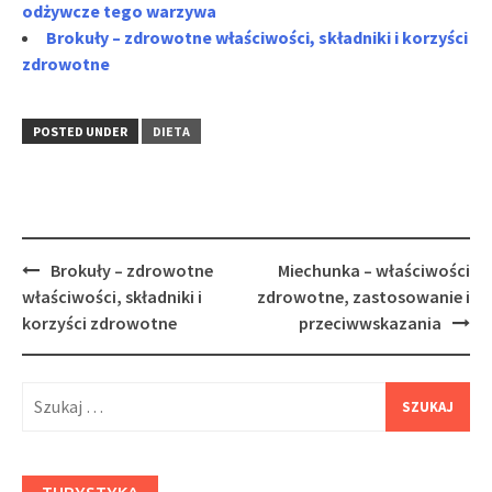
odżywcze tego warzywa
Brokuły – zdrowotne właściwości, składniki i korzyści
zdrowotne
POSTED UNDER
DIETA
Post
Brokuły – zdrowotne
Miechunka – właściwości
navigation
właściwości, składniki i
zdrowotne, zastosowanie i
korzyści zdrowotne
przeciwwskazania
Szukaj: