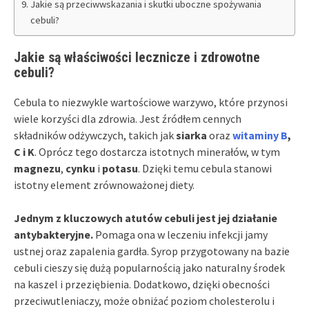
Jakie są przeciwwskazania i skutki uboczne spożywania
cebuli?
Jakie są właściwości lecznicze i zdrowotne
cebuli?
Cebula to niezwykle wartościowe warzywo, które przynosi
wiele korzyści dla zdrowia. Jest źródłem cennych
składników odżywczych, takich jak
siarka
oraz
witaminy B
,
C i K
. Oprócz tego dostarcza istotnych minerałów, w tym
magnezu
,
cynku
i
potasu
. Dzięki temu cebula stanowi
istotny element zrównoważonej diety.
Jednym z kluczowych atutów cebuli jest jej działanie
antybakteryjne.
Pomaga ona w leczeniu infekcji jamy
ustnej oraz zapalenia gardła. Syrop przygotowany na bazie
cebuli cieszy się dużą popularnością jako naturalny środek
na kaszel i przeziębienia. Dodatkowo, dzięki obecności
przeciwutleniaczy, może obniżać poziom cholesterolu i