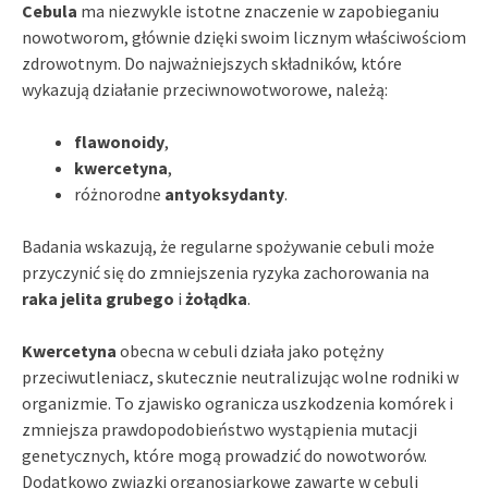
Cebula
ma niezwykle istotne znaczenie w zapobieganiu
nowotworom, głównie dzięki swoim licznym właściwościom
zdrowotnym. Do najważniejszych składników, które
wykazują działanie przeciwnowotworowe, należą:
flawonoidy
,
kwercetyna
,
różnorodne
antyoksydanty
.
Badania wskazują, że regularne spożywanie cebuli może
przyczynić się do zmniejszenia ryzyka zachorowania na
raka jelita grubego
i
żołądka
.
Kwercetyna
obecna w cebuli działa jako potężny
przeciwutleniacz, skutecznie neutralizując wolne rodniki w
organizmie. To zjawisko ogranicza uszkodzenia komórek i
zmniejsza prawdopodobieństwo wystąpienia mutacji
genetycznych, które mogą prowadzić do nowotworów.
Dodatkowo związki organosiarkowe zawarte w cebuli