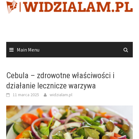
Skip
to
content
Main Menu
Cebula – zdrowotne właściwości i
działanie lecznicze warzywa
11 marca 2025
widzialam.pl