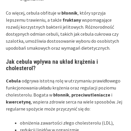
Co więcej, cebula obfituje w
błonnik
, który sprzyja
lepszemu trawieniu, a także
fruktany
wspomagające
rozwój korzystnych bakterii jelitowych. Różnorodność
dostępnych odmian cebuli, takich jak cebula cukrowa czy
szalotka, umożliwia dostosowanie wyboru do osobistych
upodobań smakowych oraz wymagań dietetycznych.
Jak cebula wpływa na układ krążenia i
cholesterol?
Cebula
odgrywa istotną rolę w utrzymaniu prawidłowego
funkcjonowania układu krążenia oraz regulacji poziomu
cholesterolu. Bogata w
błonnik
,
przeciwutleniacze
i
kwercetynę
, wspiera zdrowie serca na wiele sposobów. Jej
regularne spożycie może przyczynić się do:
obniżenia zawartości złego cholesterolu (LDL),
redukcji lipidów w organizmie,