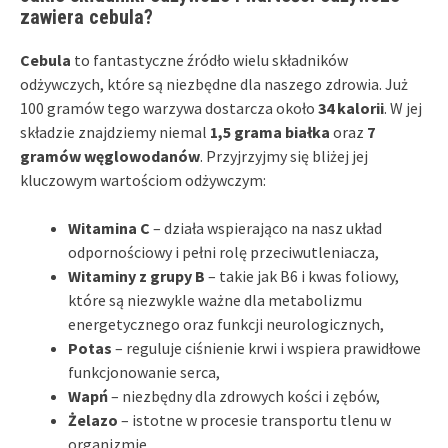
zawiera cebula?
Cebula
to fantastyczne źródło wielu składników
odżywczych, które są niezbędne dla naszego zdrowia. Już
100 gramów tego warzywa dostarcza około
34 kalorii
. W jej
składzie znajdziemy niemal
1,5 grama białka
oraz
7
gramów węglowodanów
. Przyjrzyjmy się bliżej jej
kluczowym wartościom odżywczym:
Witamina C
– działa wspierająco na nasz układ
odpornościowy i pełni rolę przeciwutleniacza,
Witaminy z grupy B
– takie jak B6 i kwas foliowy,
które są niezwykle ważne dla metabolizmu
energetycznego oraz funkcji neurologicznych,
Potas
– reguluje ciśnienie krwi i wspiera prawidłowe
funkcjonowanie serca,
Wapń
– niezbędny dla zdrowych kości i zębów,
Żelazo
– istotne w procesie transportu tlenu w
organizmie.