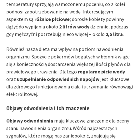
temperatury sprzyjają wzmożonemu poceniu, co z kolei
podnosi zapotrzebowanie na wodę. Interesującym
aspektem są
różnice płciowe
; dorosłe kobiety powinny
dążyć do wypijania około
2 litrów wody
dziennie, podczas
gdy mężczyźni potrzebują nieco więcej – około
2,5 litra
.
Również nasza dieta ma wpływ na poziom nawodnienia
organizmu. Spożycie pokarmów bogatych w błonnik wiąże
się z koniecznością dostarczenia większej ilości płynów dla
prawidłowego trawienia. Dlatego
regularne picie wody
oraz
uzupełnianie odpowiednich napojów
jest kluczowe
dla zdrowego funkcjonowania ciała i utrzymania równowagi
elektrolitowej.
Objawy odwodnienia i ich znaczenie
Objawy odwodnienia
mają kluczowe znaczenie dla oceny
stanu nawodnienia organizmu. Wśród najczęstszych
sygnałów, które mogą nas zaniepokoić, znajdują się: