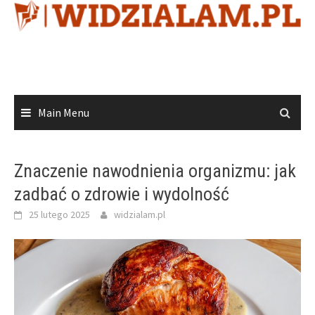
Skip
to
content
Main Menu
Znaczenie nawodnienia organizmu: jak
zadbać o zdrowie i wydolność
25 lutego 2025
widzialam.pl