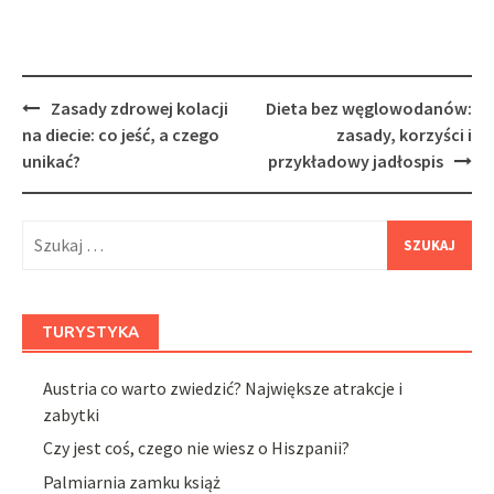
Post
Zasady zdrowej kolacji
Dieta bez węglowodanów:
navigation
na diecie: co jeść, a czego
zasady, korzyści i
unikać?
przykładowy jadłospis
Szukaj:
TURYSTYKA
Austria co warto zwiedzić? Największe atrakcje i
zabytki
Czy jest coś, czego nie wiesz o Hiszpanii?
Palmiarnia zamku książ