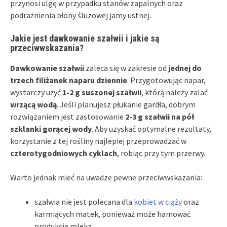
przynosi ulgę w przypadku stanów zapalnych oraz
podrażnienia błony śluzowej jamy ustnej.
Jakie jest dawkowanie szałwii i jakie są
przeciwwskazania?
Dawkowanie szałwii
zaleca się w zakresie od
jednej do
trzech filiżanek naparu dziennie
. Przygotowując napar,
wystarczy użyć
1-2 g suszonej szałwii
, którą należy zalać
wrzącą wodą
. Jeśli planujesz płukanie gardła, dobrym
rozwiązaniem jest zastosowanie
2-3 g szałwii na pół
szklanki gorącej wody
. Aby uzyskać optymalne rezultaty,
korzystanie z tej rośliny najlepiej przeprowadzać w
czterotygodniowych cyklach
, robiąc przy tym przerwy.
Warto jednak mieć na uwadze pewne przeciwwskazania:
szałwia nie jest polecana dla
kobiet w ciąży
oraz
karmiących matek, ponieważ może hamować
produkcję mleka,