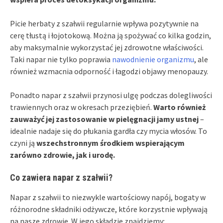
Picie herbaty z szałwii regularnie wpływa pozytywnie na
cerę tłustą i łojotokową. Można ją spożywać co kilka godzin,
aby maksymalnie wykorzystać jej zdrowotne właściwości.
Taki napar nie tylko poprawia
nawodnienie organizmu
, ale
również wzmacnia odporność i łagodzi objawy menopauzy.
Ponadto napar z szałwii przynosi ulgę podczas dolegliwości
trawiennych oraz w okresach przeziębień.
Warto również
zauważyć jej zastosowanie w pielęgnacji jamy ustnej
–
idealnie nadaje się do płukania gardła czy mycia włosów. To
czyni ją
wszechstronnym środkiem wspierającym
zarówno zdrowie, jak i urodę.
Co zawiera napar z szałwii?
Napar z szałwii to niezwykle wartościowy napój, bogaty w
różnorodne składniki odżywcze, które korzystnie wpływają
na nasze zdrowie. W jego składzie znajdziemy: