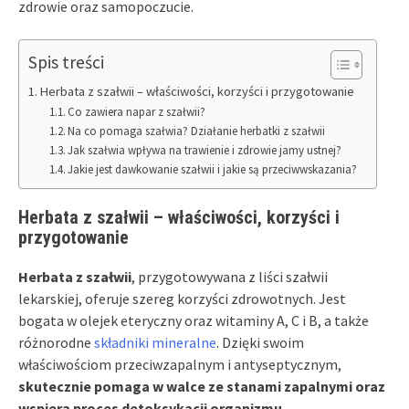
zdrowie oraz samopoczucie.
Spis treści
Herbata z szałwii – właściwości, korzyści i przygotowanie
Co zawiera napar z szałwii?
Na co pomaga szałwia? Działanie herbatki z szałwii
Jak szałwia wpływa na trawienie i zdrowie jamy ustnej?
Jakie jest dawkowanie szałwii i jakie są przeciwwskazania?
Herbata z szałwii – właściwości, korzyści i
przygotowanie
Herbata z szałwii
, przygotowywana z liści szałwii
lekarskiej, oferuje szereg korzyści zdrowotnych. Jest
bogata w olejek eteryczny oraz witaminy A, C i B, a także
różnorodne
składniki mineralne
. Dzięki swoim
właściwościom przeciwzapalnym i antyseptycznym,
skutecznie pomaga w walce ze stanami zapalnymi oraz
wspiera proces detoksykacji organizmu.