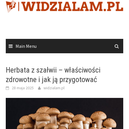
Skip
to
content
Main Menu
Herbata z szałwii – właściwości
zdrowotne i jak ją przygotować
28 maja 2025
widzialam.pl