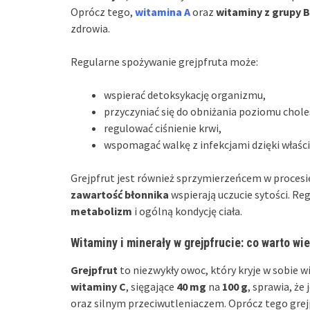
Oprócz tego,
witamina A
oraz
witaminy z grupy B
zdrowia.
Regularne spożywanie grejpfruta może:
wspierać detoksykację organizmu,
przyczyniać się do obniżania poziomu chole
regulować ciśnienie krwi,
wspomagać walkę z infekcjami dzięki właś
Grejpfrut jest również sprzymierzeńcem w proces
zawartość błonnika
wspierają uczucie sytości. Re
metabolizm
i ogólną kondycję ciała.
Witaminy i minerały w grejpfrucie: co warto wi
Grejpfrut
to niezwykły owoc, który kryje w sobie 
witaminy C
, sięgające
40 mg
na
100 g
, sprawia, ż
oraz silnym przeciwutleniaczem. Oprócz tego grej