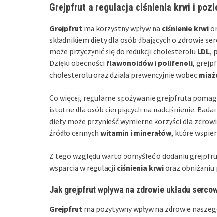
Grejpfrut a regulacja ciśnienia krwi i poz
Grejpfrut
ma korzystny wpływ na
ciśnienie krwi
o
składnikiem diety dla osób dbających o zdrowie s
może przyczynić się do redukcji cholesterolu
LDL
, 
Dzięki obecności
flawonoidów
i
polifenoli
, grej
cholesterolu oraz działa prewencyjnie wobec
miaż
Co więcej, regularne spożywanie grejpfruta pomaga
istotne dla osób cierpiących na nadciśnienie. Bad
diety może przynieść wymierne korzyści dla zdrow
źródło cennych
witamin
i
minerałów
, które wspie
Z tego względu warto pomyśleć o dodaniu grejpfr
wsparcia w regulacji
ciśnienia krwi
oraz obniżaniu
Jak grejpfrut wpływa na zdrowie układu serc
Grejpfrut
ma pozytywny wpływ na zdrowie naszego