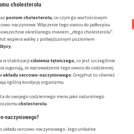
iomu cholesterolu
raz
poziom cholesterolu
, co czyni go wartościowym
ercowo-naczyniowe. Włączenie tego owocu do jadłospisu
powszechnie określanego mianem „złego cholesterolu”.
pfrut wspiera walkę z podwyższonym poziomem
dżycy
.
 w stabilizacji
ciśnienia tętniczego
, co jest szczególnie
ania sugerują, że wprowadzenie tego owocu do codziennej
ia
układu sercowo-naczyniowego
. Grejpfrut to również
rają ogólną kondycję organizmu.
uta do swojego codziennego menu jako naturalnego
 poziomu
cholesterolu
.
owo-naczyniowego?
 układu sercowo-naczyniowego. Jego unikalne