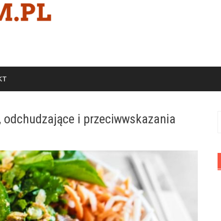
KT
, odchudzające i przeciwwskazania
S