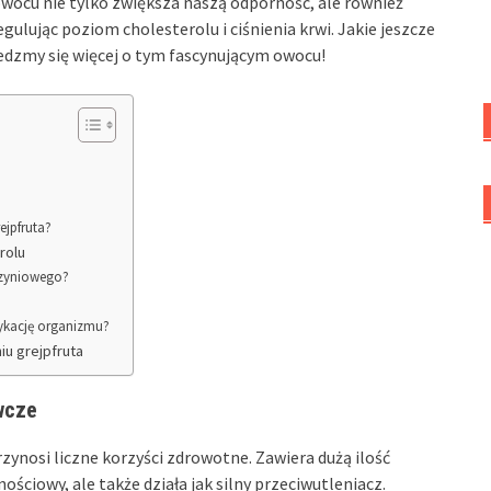
wocu nie tylko zwiększa naszą odporność, ale również
ulując poziom cholesterolu i ciśnienia krwi. Jakie jeszcze
iedzmy się więcej o tym fascynującym owocu!
ejpfruta?
rolu
czyniowego?
sykację organizmu?
iu grejpfruta
wcze
zynosi liczne korzyści zdrowotne. Zawiera dużą ilość
ościowy, ale także działa jak silny przeciwutleniacz.