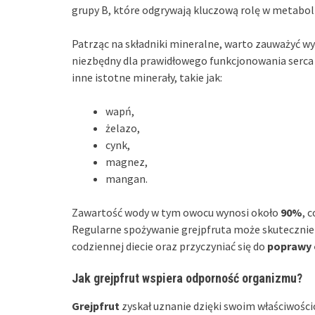
grupy B, które odgrywają kluczową rolę w metabo
Patrząc na składniki mineralne, warto zauważyć 
niezbędny dla prawidłowego funkcjonowania serca i
inne istotne minerały, takie jak:
wapń,
żelazo,
cynk,
magnez,
mangan.
Zawartość wody w tym owocu wynosi około
90%
, 
Regularne spożywanie grejpfruta może skutecznie
codziennej diecie oraz przyczyniać się do
poprawy 
Jak grejpfrut wspiera odporność organizmu?
Grejpfrut
zyskał uznanie dzięki swoim właściwośc