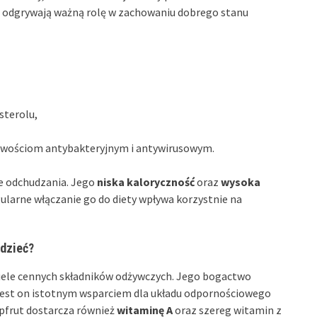
odgrywają ważną rolę w zachowaniu dobrego stanu
sterolu,
ciwościom antybakteryjnym i antywirusowym.
ie odchudzania. Jego
niska kaloryczność
oraz
wysoka
gularne włączanie go do diety wpływa korzystnie na
edzieć?
wiele cennych składników odżywczych. Jego bogactwo
e jest on istotnym wsparciem dla układu odpornościowego
pfrut dostarcza również
witaminę A
oraz szereg witamin z