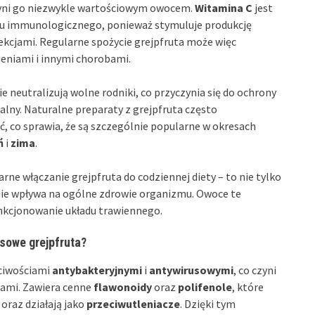
yni go niezwykle wartościowym owocem.
Witamina C
jest
du immunologicznego, ponieważ stymuluje produkcję
ekcjami. Regularne spożycie grejpfruta może więc
eniami i innymi chorobami.
e neutralizują wolne rodniki, co przyczynia się do ochrony
lny. Naturalne preparaty z grejpfruta często
, co sprawia, że są szczególnie popularne w okresach
ń
i
zima
.
rne włączanie grejpfruta do codziennej diety – to nie tylko
nie wpływa na ogólne zdrowie organizmu. Owoce te
nkcjonowanie układu trawiennego.
usowe grejpfruta?
ściwościami
antybakteryjnymi
i
antywirusowymi
, co czyni
jami. Zawiera cenne
flawonoidy
oraz
polifenole
, które
oraz działają jako
przeciwutleniacze
. Dzięki tym