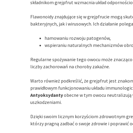
składnikom grejpfrut wzmacnia układ odpornościo
Flawonoidy znajdujące się w grejpfrucie mogą skut
bakteryjnych, jak i wirusowych. Ich działanie polega
hamowaniu rozwoju patogenów,
wspieraniu naturalnych mechanizmów obron
Regularne spożywanie tego owocu może znacząco p
liczby zachorowań na choroby zakaźne.
Warto również podkreślić, że grejpfrut jest znak
prawidłowym funkcjonowaniu układu immunologiczn
Antyoksydanty
obecne w tym owocu neutralizują 
uszkodzeniami.
Dzięki swoim licznym korzyściom zdrowotnym grej
którzy pragną zadbać o swoje zdrowie i poprawić 