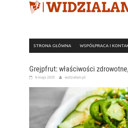
Skip
to
content
STRONA GŁÓWNA
WSPÓŁPRACA I KONTA
Grejpfrut: właściwości zdrowotne
6 maja 2025
widzialam.pl