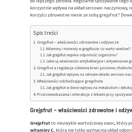
do lepszego zdrowia. Regularne spożywanie tego o
korzystnie wpływa na układ sercowo-naczyniowy, reg
korzyści zdrowotne niesie ze sobą grejpfrut? Dow
Spis treści
Grejpfrut – właściwości zdrowotne i odżywcze
Witaminy i minerały w grejpfrucie: co warto wiedzieć?
Jak grejpfrut wspiera odporność organizmu?
Jakie są właściwości antybakteryjne i antywirusowe gr
Grejpfrut a regulacja ciśnienia krwi i poziomu choleste
Jak grejpfrut wpływa na zdrowie układu sercowo-na
Właściwości odchudzające grejpfruta
Jak grejpfrut w diecie wpływa na metabolizm i detok
Przeciwwskazania i interakcje z lekami przy spożywan
Grejpfrut – właściwości zdrowotne i odży
Grejpfrut
to niezwykle wartościowy owoc, który pr
witaminy C
, która nie tylko wzmacnia układ odporn