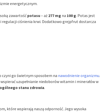
lizmie energetycznym.
wysoką zawartość
potasu
– aż
277 mg
na
100 g
. Potas jest
 regulacji ciśnienia krwi. Dodatkowo grejpfrut dostarcza
co czyni go świetnym sposobem na
nawodnienie organizmu
.
 wspierać uzupełnianie niedoborów witamin i minerałów w
ogólnego stanu zdrowia
.
iom, które wspierają naszą odporność. Jego wysoka