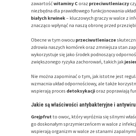
zawartość
witaminy C
oraz
przeciwutleniaczy
cz
niezbędna dla prawidłowego funkcjonowania ukła
białych krwinek
– kluczowych graczy w walce z inf
znacząco wpłynąć na naszą obronę przed przeziębi
Obecne w tym owocu
przeciwutleniacze
skuteczni
zdrowia naszych komórek oraz zmniejsza stan zapa
wykorzystuje się jako środek podnoszący odporność
zwiększonego ryzyka zachorowań, takich jak
jesie
Nie można zapominać o tym, jak istotne jest regula
wzmacnia układ odpornościowy, ale także korzyst
wspierają proces
detoksykacji
oraz poprawiają fu
Jakie są właściwości antybakteryjne i antywir
Grejpfrut
to owoc, który wyróżnia się silnymi wła
go doskonałym sprzymierzeńcem w walce z infekc
wspierają organizm w walce ze stanami zapalnymi 