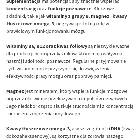
Suplementacja
ma potencjał, aby znacznie wspierać
koncentrację
oraz
funkcje poznawcze
. Kluczowe
składniki, takie jak
witaminy z grupy B
,
magnez
i
kwasy
tłuszczowe omega-3
, odgrywają istotną rolę w
prawidłowym funkcjonowaniu mózgu.
Witaminy B6, B12 oraz kwas foliowy
są niezwykle ważne
dla produkcji neuroprzekaźników, które mają wpływ na
nastrój i zdolności poznawcze. Regularne przyjmowanie
tych witamin może przyczynić się do zwiększenia
efektywności pracy mózgu oraz poprawy pamięci.
Magnez
jest minerałem, który wspiera funkcje mózgowe
poprzez ułatwienie przekazywania impulsów nerwowych.
Jego niedobór często skutkuje trudnościami z koncentracją
i uczuciem zmęczenia umysłowego.
Kwasy tłuszczowe omega-3
, a w szczególności
DHA
(kwas
dokozaheksaenowy), są korzystne dla zdrowia naszego