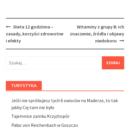
Post
Dieta 12 godzinna –
Witaminy z grupy B: ich
navigation
zasady, korzyści zdrowotne
znaczenie, źródła i objawy
i efekty
niedoboru
Szukaj:
TURYSTYKA
Jeśli nie spróbujesz tych 6 owoców na Maderze, to tak
jakby Cię tam nie było
Tajemnice zamku Krzyżtopór
Pałac von Reichenbach w Goszczu