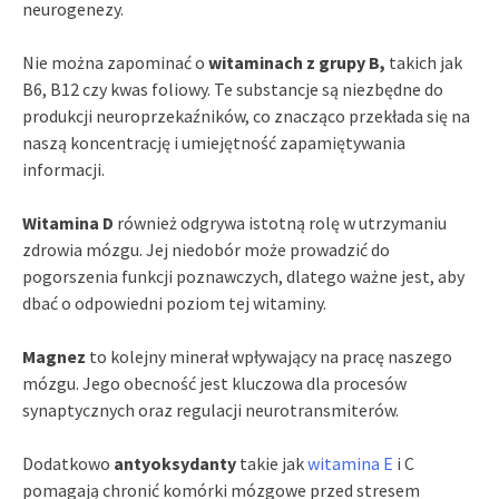
neurogenezy.
Nie można zapominać o
witaminach z grupy B,
takich jak
B6, B12 czy kwas foliowy. Te substancje są niezbędne do
produkcji neuroprzekaźników, co znacząco przekłada się na
naszą koncentrację i umiejętność zapamiętywania
informacji.
Witamina D
również odgrywa istotną rolę w utrzymaniu
zdrowia mózgu. Jej niedobór może prowadzić do
pogorszenia funkcji poznawczych, dlatego ważne jest, aby
dbać o odpowiedni poziom tej witaminy.
Magnez
to kolejny minerał wpływający na pracę naszego
mózgu. Jego obecność jest kluczowa dla procesów
synaptycznych oraz regulacji neurotransmiterów.
Dodatkowo
antyoksydanty
takie jak
witamina E
i C
pomagają chronić komórki mózgowe przed stresem