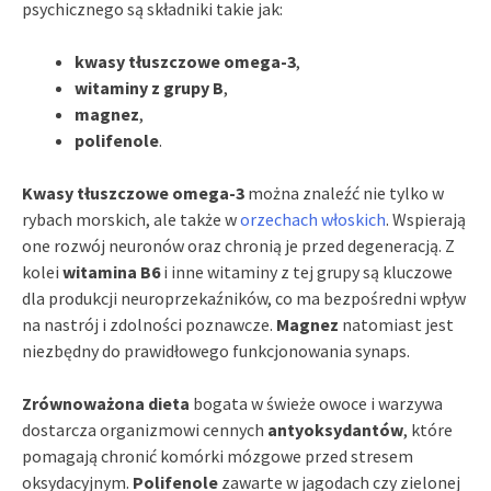
psychicznego są składniki takie jak:
kwasy tłuszczowe omega-3
,
witaminy z grupy B
,
magnez
,
polifenole
.
Kwasy tłuszczowe omega-3
można znaleźć nie tylko w
rybach morskich, ale także w
orzechach włoskich
. Wspierają
one rozwój neuronów oraz chronią je przed degeneracją. Z
kolei
witamina B6
i inne witaminy z tej grupy są kluczowe
dla produkcji neuroprzekaźników, co ma bezpośredni wpływ
na nastrój i zdolności poznawcze.
Magnez
natomiast jest
niezbędny do prawidłowego funkcjonowania synaps.
Zrównoważona dieta
bogata w świeże owoce i warzywa
dostarcza organizmowi cennych
antyoksydantów
, które
pomagają chronić komórki mózgowe przed stresem
oksydacyjnym.
Polifenole
zawarte w jagodach czy zielonej