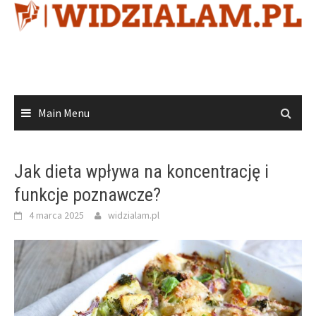
Skip
to
content
Main Menu
Jak dieta wpływa na koncentrację i
funkcje poznawcze?
4 marca 2025
widzialam.pl