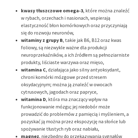
kwasy tłuszczowe omega-3
, które można znaleźć
w rybach, orzechach i nasionach, wspierają
elastyczność błon komórkowych oraz przyczyniają
się do rozwoju neuronów,
witaminy z grupy B
, takie jak B6, B12 oraz kwas
foliowy, są niezwykle ważne dla produkcji
neuroprzekaźników, a ich źródłem są pełnoziarniste
produkty, liściaste warzywa oraz mięso,
witamina C
, działająca jako silny antyoksydant,
chroni komórki mózgowe przed stresem
oksydacyjnym; można ją znaleźć w owocach
cytrusowych, jagodach oraz papryce,
witamina D
, która ma znaczący wpływ na
funkcjonowanie mózgu; jej niedobór może
prowadzić do problemów z pamięcią i myśleniem, a
pozyskać ją można przez ekspozycję na słońce lub
spożywanie tłustych ryb oraz nabiału,
magnez
, niezbędny do przekazywania sygnałów