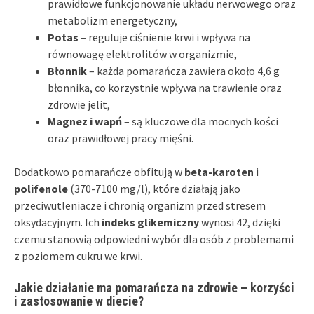
prawidłowe funkcjonowanie układu nerwowego oraz
metabolizm energetyczny,
Potas
– reguluje ciśnienie krwi i wpływa na
równowagę elektrolitów w organizmie,
Błonnik
– każda pomarańcza zawiera około 4,6 g
błonnika, co korzystnie wpływa na trawienie oraz
zdrowie jelit,
Magnez i wapń
– są kluczowe dla mocnych kości
oraz prawidłowej pracy mięśni.
Dodatkowo pomarańcze obfitują w
beta-karoten
i
polifenole
(370-7100 mg/l), które działają jako
przeciwutleniacze i chronią organizm przed stresem
oksydacyjnym. Ich
indeks glikemiczny
wynosi 42, dzięki
czemu stanowią odpowiedni wybór dla osób z problemami
z poziomem cukru we krwi.
Jakie działanie ma pomarańcza na zdrowie – korzyści
i zastosowanie w diecie?