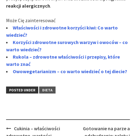
reakcji alergicznych
.
Może Cię zainteresować
Właściwości i zdrowotne korzyści kiwi: Co warto
wiedzieć?
Korzyści zdrowotne surowych warzyw i owoców – co
warto wiedzieć?
Rukola – zdrowotne właściwości i przepisy, które
warto znać
Owowegetarianizm – co warto wiedzieć o tej diecie?
POSTED UNDER
DIETA
Post
Cukinia – właściwości
Gotowanie na parze a
navigation
zdrowotne, wartości
odchudzanie: zalety i