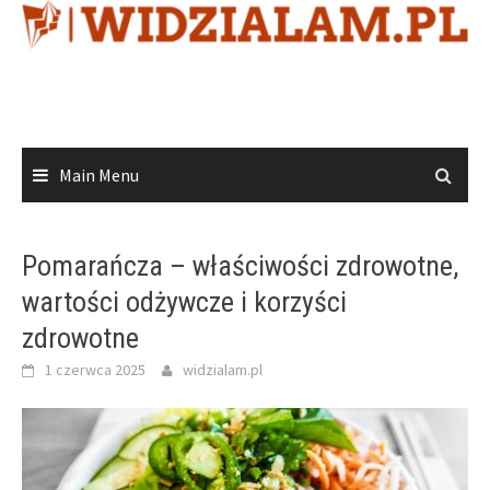
Skip
to
content
Main Menu
Pomarańcza – właściwości zdrowotne,
wartości odżywcze i korzyści
zdrowotne
1 czerwca 2025
widzialam.pl