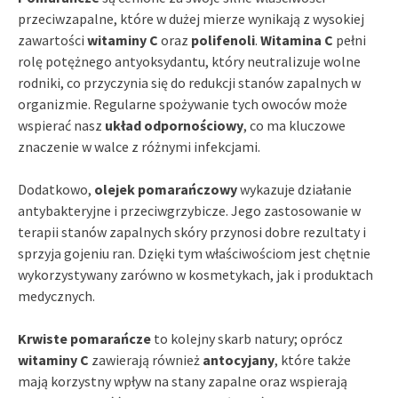
przeciwzapalne, które w dużej mierze wynikają z wysokiej
zawartości
witaminy C
oraz
polifenoli
.
Witamina C
pełni
rolę potężnego antyoksydantu, który neutralizuje wolne
rodniki, co przyczynia się do redukcji stanów zapalnych w
organizmie. Regularne spożywanie tych owoców może
wspierać nasz
układ odpornościowy
, co ma kluczowe
znaczenie w walce z różnymi infekcjami.
Dodatkowo,
olejek pomarańczowy
wykazuje działanie
antybakteryjne i przeciwgrzybicze. Jego zastosowanie w
terapii stanów zapalnych skóry przynosi dobre rezultaty i
sprzyja gojeniu ran. Dzięki tym właściwościom jest chętnie
wykorzystywany zarówno w kosmetykach, jak i produktach
medycznych.
Krwiste pomarańcze
to kolejny skarb natury; oprócz
witaminy C
zawierają również
antocyjany
, które także
mają korzystny wpływ na stany zapalne oraz wspierają