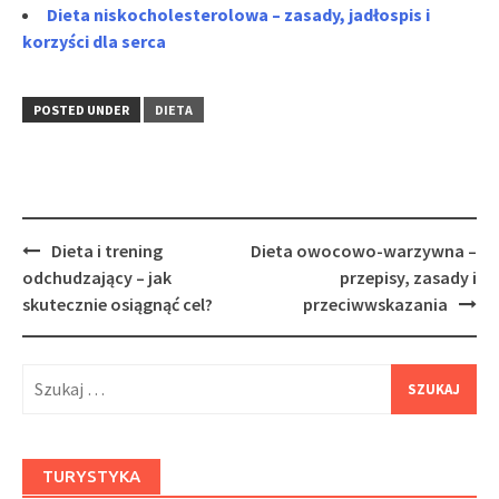
Dieta niskocholesterolowa – zasady, jadłospis i
korzyści dla serca
POSTED UNDER
DIETA
Post
Dieta i trening
Dieta owocowo-warzywna –
navigation
odchudzający – jak
przepisy, zasady i
skutecznie osiągnąć cel?
przeciwwskazania
Szukaj:
TURYSTYKA