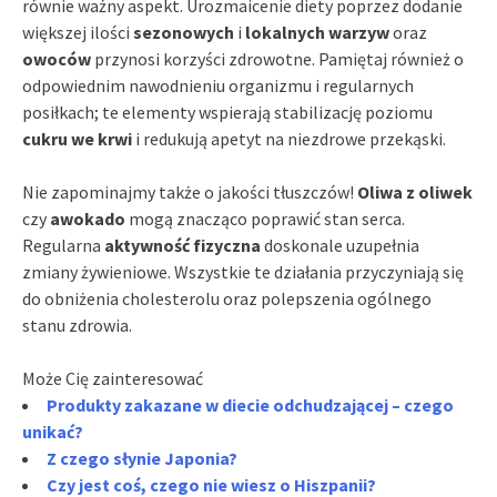
równie ważny aspekt. Urozmaicenie diety poprzez dodanie
większej ilości
sezonowych
i
lokalnych warzyw
oraz
owoców
przynosi korzyści zdrowotne. Pamiętaj również o
odpowiednim nawodnieniu organizmu i regularnych
posiłkach; te elementy wspierają stabilizację poziomu
cukru we krwi
i redukują apetyt na niezdrowe przekąski.
Nie zapominajmy także o jakości tłuszczów!
Oliwa z oliwek
czy
awokado
mogą znacząco poprawić stan serca.
Regularna
aktywność fizyczna
doskonale uzupełnia
zmiany żywieniowe. Wszystkie te działania przyczyniają się
do obniżenia cholesterolu oraz polepszenia ogólnego
stanu zdrowia.
Może Cię zainteresować
Produkty zakazane w diecie odchudzającej – czego
unikać?
Z czego słynie Japonia?
Czy jest coś, czego nie wiesz o Hiszpanii?