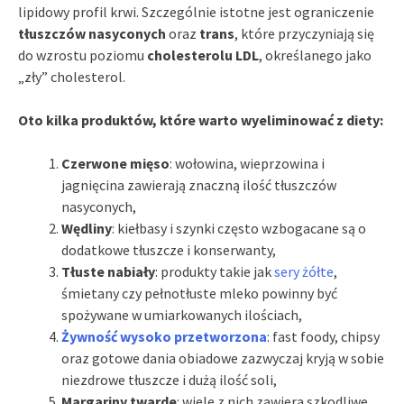
lipidowy profil krwi. Szczególnie istotne jest ograniczenie
tłuszczów nasyconych
oraz
trans
, które przyczyniają się
do wzrostu poziomu
cholesterolu LDL
, określanego jako
„zły” cholesterol.
Oto kilka produktów, które warto wyeliminować z diety:
Czerwone mięso
: wołowina, wieprzowina i
jagnięcina zawierają znaczną ilość tłuszczów
nasyconych,
Wędliny
: kiełbasy i szynki często wzbogacane są o
dodatkowe tłuszcze i konserwanty,
Tłuste nabiały
: produkty takie jak
sery żółte
,
śmietany czy pełnotłuste mleko powinny być
spożywane w umiarkowanych ilościach,
Żywność wysoko przetworzona
: fast foody, chipsy
oraz gotowe dania obiadowe zazwyczaj kryją w sobie
niezdrowe tłuszcze i dużą ilość soli,
Margariny twarde
: wiele z nich zawiera szkodliwe