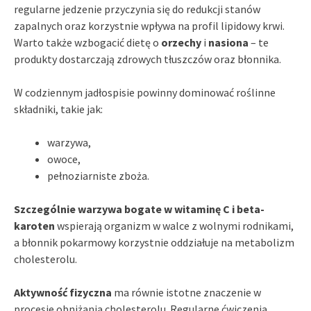
regularne jedzenie przyczynia się do redukcji stanów
zapalnych oraz korzystnie wpływa na profil lipidowy krwi.
Warto także wzbogacić dietę o
orzechy
i
nasiona
– te
produkty dostarczają zdrowych tłuszczów oraz błonnika.
W codziennym jadłospisie powinny dominować roślinne
składniki, takie jak:
warzywa,
owoce,
pełnoziarniste zboża.
Szczególnie warzywa bogate w witaminę C i beta-
karoten
wspierają organizm w walce z wolnymi rodnikami,
a błonnik pokarmowy korzystnie oddziałuje na metabolizm
cholesterolu.
Aktywność fizyczna
ma równie istotne znaczenie w
procesie obniżania cholesterolu. Regularne ćwiczenia