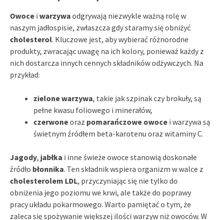
Owoce
i
warzywa
odgrywają niezwykle ważną rolę w
naszym jadłospisie, zwłaszcza gdy staramy się obniżyć
cholesterol
. Kluczowe jest, aby wybierać różnorodne
produkty, zwracając uwagę na ich kolory, ponieważ każdy z
nich dostarcza innych cennych składników odżywczych. Na
przykład:
zielone warzywa
, takie jak szpinak czy brokuły, są
pełne kwasu foliowego i minerałów,
czerwone
oraz
pomarańczowe owoce
i warzywa są
świetnym źródłem beta-karotenu oraz witaminy C.
Jagody
,
jabłka
i inne świeże owoce stanowią doskonałe
źródło
błonnika
. Ten składnik wspiera organizm w walce z
cholesterolem LDL
, przyczyniając się nie tylko do
obniżenia jego poziomu we krwi, ale także do poprawy
pracy układu pokarmowego. Warto pamiętać o tym, że
zaleca się spożywanie większej ilości warzyw niż owoców. W