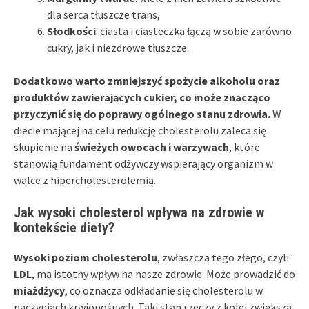
dla serca tłuszcze trans,
Słodkości
: ciasta i ciasteczka łączą w sobie zarówno
cukry, jak i niezdrowe tłuszcze.
Dodatkowo warto zmniejszyć spożycie alkoholu oraz
produktów zawierających cukier, co może znacząco
przyczynić się do poprawy ogólnego stanu zdrowia.
W
diecie mającej na celu redukcję cholesterolu zaleca się
skupienie na
świeżych owocach i warzywach
, które
stanowią fundament odżywczy wspierający organizm w
walce z hipercholesterolemią.
Jak wysoki cholesterol wpływa na zdrowie w
kontekście diety?
Wysoki poziom cholesterolu
, zwłaszcza tego złego, czyli
LDL
, ma istotny wpływ na nasze zdrowie. Może prowadzić do
miażdżycy
, co oznacza odkładanie się cholesterolu w
naczyniach krwionośnych. Taki stan rzeczy z kolei zwiększa