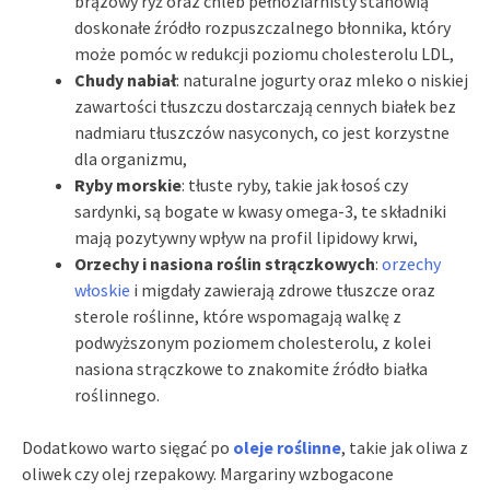
brązowy ryż oraz chleb pełnoziarnisty stanowią
doskonałe źródło rozpuszczalnego błonnika, który
może pomóc w redukcji poziomu cholesterolu LDL,
Chudy nabiał
: naturalne jogurty oraz mleko o niskiej
zawartości tłuszczu dostarczają cennych białek bez
nadmiaru tłuszczów nasyconych, co jest korzystne
dla organizmu,
Ryby morskie
: tłuste ryby, takie jak łosoś czy
sardynki, są bogate w kwasy omega-3, te składniki
mają pozytywny wpływ na profil lipidowy krwi,
Orzechy i nasiona roślin strączkowych
:
orzechy
włoskie
i migdały zawierają zdrowe tłuszcze oraz
sterole roślinne, które wspomagają walkę z
podwyższonym poziomem cholesterolu, z kolei
nasiona strączkowe to znakomite źródło białka
roślinnego.
Dodatkowo warto sięgać po
oleje roślinne
, takie jak oliwa z
oliwek czy olej rzepakowy. Margariny wzbogacone