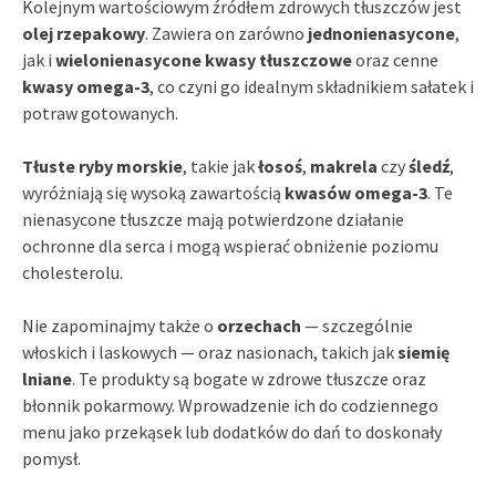
Kolejnym wartościowym źródłem zdrowych tłuszczów jest
olej rzepakowy
. Zawiera on zarówno
jednonienasycone
,
jak i
wielonienasycone kwasy tłuszczowe
oraz cenne
kwasy omega-3
, co czyni go idealnym składnikiem sałatek i
potraw gotowanych.
Tłuste ryby morskie
, takie jak
łosoś
,
makrela
czy
śledź
,
wyróżniają się wysoką zawartością
kwasów omega-3
. Te
nienasycone tłuszcze mają potwierdzone działanie
ochronne dla serca i mogą wspierać obniżenie poziomu
cholesterolu.
Nie zapominajmy także o
orzechach
— szczególnie
włoskich i laskowych — oraz nasionach, takich jak
siemię
lniane
. Te produkty są bogate w zdrowe tłuszcze oraz
błonnik pokarmowy. Wprowadzenie ich do codziennego
menu jako przekąsek lub dodatków do dań to doskonały
pomysł.