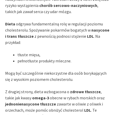
ryzyko wystąpienia
chorób sercowo-naczyniowych
,
takich jak zawał serca czy udar mózgu.
Dieta
odgrywa fundamentalną rolę w regulacji poziomu
cholesterolu. Spożywanie pokarmów bogatych w
nasycone
i trans tłuszcze
z pewnością podnosi stężenie
LDL
. Na
przykład:
tłuste mięsa,
pełnotłuste produkty mleczne.
Mogą być szczególnie niekorzystne dla osób borykających
się z wysokim poziomem cholesterolu.
Z drugiej strony, dieta wzbogacona o
zdrowe tłuszcze
,
takie jak kwasy
omega-3
obecne w rybach morskich oraz
jednonienasycone tłuszcze
zawarte w oliwie z oliwek i
orzechach, może pomóc obniżyć cholesterol
LDL
. Te