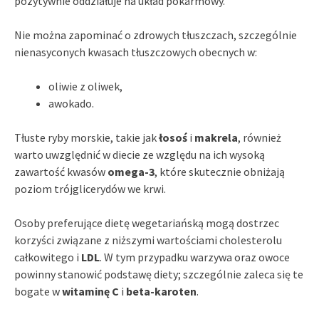
pozytywnie oddziałuje na układ pokarmowy.
Nie można zapominać o zdrowych tłuszczach, szczególnie
nienasyconych kwasach tłuszczowych obecnych w:
oliwie z oliwek,
awokado.
Tłuste ryby morskie, takie jak
łosoś
i
makrela
, również
warto uwzględnić w diecie ze względu na ich wysoką
zawartość kwasów
omega-3
, które skutecznie obniżają
poziom trójglicerydów we krwi.
Osoby preferujące dietę wegetariańską mogą dostrzec
korzyści związane z niższymi wartościami cholesterolu
całkowitego i
LDL
. W tym przypadku warzywa oraz owoce
powinny stanowić podstawę diety; szczególnie zaleca się te
bogate w
witaminę C
i
beta-karoten
.