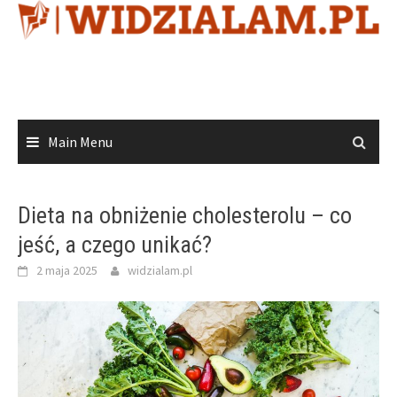
Skip
to
content
Main Menu
Dieta na obniżenie cholesterolu – co
jeść, a czego unikać?
2 maja 2025
widzialam.pl