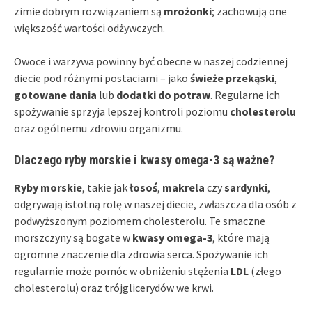
zimie dobrym rozwiązaniem są
mrożonki
; zachowują one
większość wartości odżywczych.
Owoce i warzywa powinny być obecne w naszej codziennej
diecie pod różnymi postaciami – jako
świeże przekąski
,
gotowane dania
lub
dodatki do potraw
. Regularne ich
spożywanie sprzyja lepszej kontroli poziomu
cholesterolu
oraz ogólnemu zdrowiu organizmu.
Dlaczego ryby morskie i kwasy omega-3 są ważne?
Ryby morskie
, takie jak
łosoś
,
makrela
czy
sardynki
,
odgrywają istotną rolę w naszej diecie, zwłaszcza dla osób z
podwyższonym poziomem cholesterolu. Te smaczne
morszczyny są bogate w
kwasy omega-3
, które mają
ogromne znaczenie dla zdrowia serca. Spożywanie ich
regularnie może pomóc w obniżeniu stężenia
LDL
(złego
cholesterolu) oraz trójglicerydów we krwi.