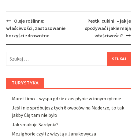
Post
Oleje roślinne:
Pestki cukinii – jak je
navigation
właściwości, zastosowanie i
spożywać i jakie mają
korzyści zdrowotne
właściwości?
Szukaj:
TURYSTYKA
Marettimo – wyspa gdzie czas płynie w innym rytmie
Jeśli nie spróbujesz tych 6 owoców na Maderze, to tak
jakby Cię tam nie było
Jak smakuje Sardynia?
Mezighorie czyli z wizytą u Janukowycza