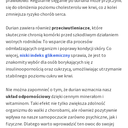
prawidłowo. Regularne sięganie po duriana może przyczynić
się do obniżenia poziomu cholesterolu we krwi, co z kolei
zmniejsza ryzyko chorób serca.
Durian zawiera również
przeciwutleniacze
, które
skutecznie chronią komórki przed szkodliwym działaniem
wolnych rodników. To wsparcie dla procesów
odmładzających organizm i poprawy kondycji skóry. Co
więcej,
niski indeks glikemiczny
sprawia, że jest to
znakomity wybór dla osób borykających się z
insulinoopornością oraz cukrzycą, umożliwiając utrzymanie
stabilnego poziomu cukru we krwi.
Nie można zapomnieć o tym, że durian wzmacnia nasz
układ odpornościowy
dzięki cennym minerałom i
witaminom. Taki efekt nie tylko zwiększa zdolność
organizmu do walki z chorobami, ale również pozytywnie
wpływa na nasze samopoczucie zarówno psychiczne, jak i
fizyczne. Dlatego warto wprowadzić ten owoc do swojej