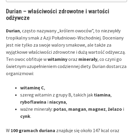
Durian – właściwości zdrowotne i wartości
odżywcze
Durian
, często nazywany „królem owoców”, to niezwykły
tropikalny smak z Azji Południowo-Wschodniej. Doceniany
jest nie tylko za swoje walory smakowe, ale także za
wyjątkowe właściwości zdrowotne i dużą wartość odżywczą.
Ten owoc obfituje w
witaminy
oraz
minerały
, co czyni go
świetnym uzupełnieniem codziennej diety. Durian dostarcza
organizmowi:
witaminę C
,
szereg witamin z grupy B, takich jak
tiamina
,
ryboflawina
i
niacyna
,
ważne minerały:
potas
,
mangan
,
magnez
,
żelazo
i
cynk
.
W
100 gramach duriana
znajduje się około 147 kcal oraz