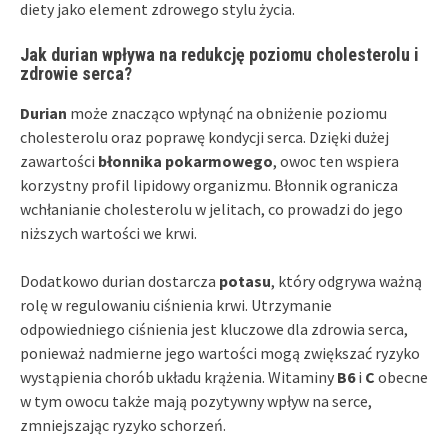
diety jako element zdrowego stylu życia.
Jak durian wpływa na redukcję poziomu cholesterolu i
zdrowie serca?
Durian
może znacząco wpłynąć na obniżenie poziomu
cholesterolu oraz poprawę kondycji serca. Dzięki dużej
zawartości
błonnika pokarmowego
, owoc ten wspiera
korzystny profil lipidowy organizmu. Błonnik ogranicza
wchłanianie cholesterolu w jelitach, co prowadzi do jego
niższych wartości we krwi.
Dodatkowo durian dostarcza
potasu
, który odgrywa ważną
rolę w regulowaniu ciśnienia krwi. Utrzymanie
odpowiedniego ciśnienia jest kluczowe dla zdrowia serca,
ponieważ nadmierne jego wartości mogą zwiększać ryzyko
wystąpienia chorób układu krążenia. Witaminy
B6
i
C
obecne
w tym owocu także mają pozytywny wpływ na serce,
zmniejszając ryzyko schorzeń.