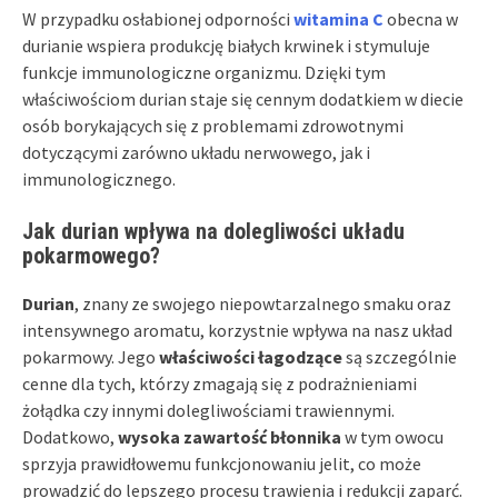
W przypadku osłabionej odporności
witamina C
obecna w
durianie wspiera produkcję białych krwinek i stymuluje
funkcje immunologiczne organizmu. Dzięki tym
właściwościom durian staje się cennym dodatkiem w diecie
osób borykających się z problemami zdrowotnymi
dotyczącymi zarówno układu nerwowego, jak i
immunologicznego.
Jak durian wpływa na dolegliwości układu
pokarmowego?
Durian
, znany ze swojego niepowtarzalnego smaku oraz
intensywnego aromatu, korzystnie wpływa na nasz układ
pokarmowy. Jego
właściwości łagodzące
są szczególnie
cenne dla tych, którzy zmagają się z podrażnieniami
żołądka czy innymi dolegliwościami trawiennymi.
Dodatkowo,
wysoka zawartość błonnika
w tym owocu
sprzyja prawidłowemu funkcjonowaniu jelit, co może
prowadzić do lepszego procesu trawienia i redukcji zaparć.