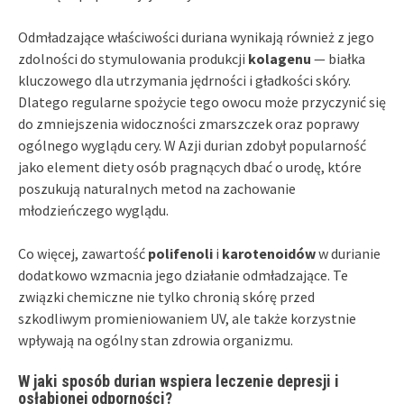
Odmładzające właściwości duriana wynikają również z jego
zdolności do stymulowania produkcji
kolagenu
— białka
kluczowego dla utrzymania jędrności i gładkości skóry.
Dlatego regularne spożycie tego owocu może przyczynić się
do zmniejszenia widoczności zmarszczek oraz poprawy
ogólnego wyglądu cery. W Azji durian zdobył popularność
jako element diety osób pragnących dbać o urodę, które
poszukują naturalnych metod na zachowanie
młodzieńczego wyglądu.
Co więcej, zawartość
polifenoli
i
karotenoidów
w durianie
dodatkowo wzmacnia jego działanie odmładzające. Te
związki chemiczne nie tylko chronią skórę przed
szkodliwym promieniowaniem UV, ale także korzystnie
wpływają na ogólny stan zdrowia organizmu.
W jaki sposób durian wspiera leczenie depresji i
osłabionej odporności?