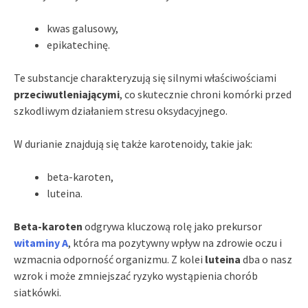
kwas galusowy,
epikatechinę.
Te substancje charakteryzują się silnymi właściwościami
przeciwutleniającymi
, co skutecznie chroni komórki przed
szkodliwym działaniem stresu oksydacyjnego.
W durianie znajdują się także karotenoidy, takie jak:
beta-karoten,
luteina.
Beta-karoten
odgrywa kluczową rolę jako prekursor
witaminy A
, która ma pozytywny wpływ na zdrowie oczu i
wzmacnia odporność organizmu. Z kolei
luteina
dba o nasz
wzrok i może zmniejszać ryzyko wystąpienia chorób
siatkówki.