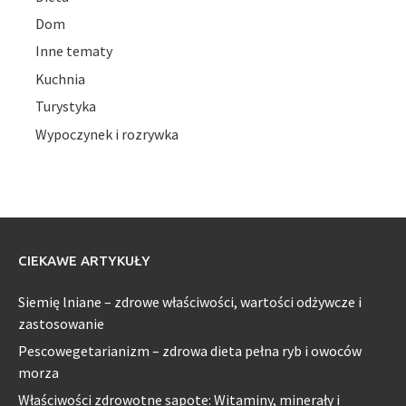
Dom
Inne tematy
Kuchnia
Turystyka
Wypoczynek i rozrywka
CIEKAWE ARTYKUŁY
Siemię lniane – zdrowe właściwości, wartości odżywcze i
zastosowanie
Pescowegetarianizm – zdrowa dieta pełna ryb i owoców
morza
Właściwości zdrowotne sapote: Witaminy, minerały i