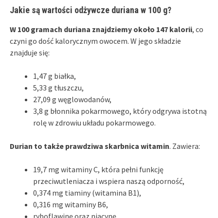
Jakie są wartości odżywcze duriana w 100 g?
W 100 gramach duriana znajdziemy około 147 kalorii
, co
czyni go dość kalorycznym owocem. W jego składzie
znajduje się:
1,47 g białka,
5,33 g tłuszczu,
27,09 g węglowodanów,
3,8 g błonnika pokarmowego, który odgrywa istotną
rolę w zdrowiu układu pokarmowego.
Durian to także prawdziwa skarbnica witamin
. Zawiera:
19,7 mg witaminy C, która pełni funkcję
przeciwutleniacza i wspiera naszą odporność,
0,374 mg tiaminy (witamina B1),
0,316 mg witaminy B6,
ryboflawinę oraz niacynę.