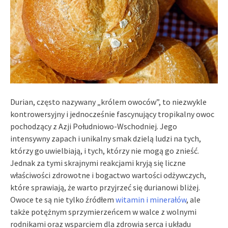
Durian, często nazywany „królem owoców”, to niezwykle
kontrowersyjny i jednocześnie fascynujący tropikalny owoc
pochodzący z Azji Południowo-Wschodniej. Jego
intensywny zapach i unikalny smak dzielą ludzi na tych,
którzy go uwielbiają, i tych, którzy nie mogą go znieść.
Jednak za tymi skrajnymi reakcjami kryją się liczne
właściwości zdrowotne i bogactwo wartości odżywczych,
które sprawiają, że warto przyjrzeć się durianowi bliżej.
Owoce te są nie tylko źródłem
witamin i minerałów
, ale
także potężnym sprzymierzeńcem w walce z wolnymi
rodnikami oraz wsparciem dla zdrowia serca i układu