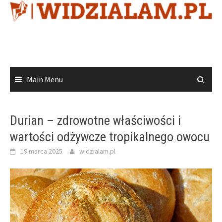
Skip
to
content
Main Menu
Durian – zdrowotne właściwości i
wartości odżywcze tropikalnego owocu
19 marca 2025
widzialam.pl